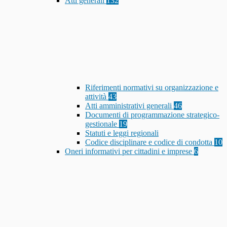
Atti generali
132
Riferimenti normativi su organizzazione e
attività
43
Atti amministrativi generali
46
Documenti di programmazione strategico-
gestionale
19
Statuti e leggi regionali
Codice disciplinare e codice di condotta
10
Oneri informativi per cittadini e imprese
6