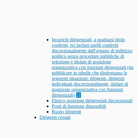
Incarichi dirigenziali, a qualsiasi titolo
conferiti, ivi inclusi quelli conferiti
discrezionalmente dall'organo di indirizzo
politico senza procedure pubbliche di
selezione e titolari di posizione
organizzativa con funzioni dirigenziali (da
pubblicare in tabelle che distinguano le
seguenti situazioni: dirigenti, dirigenti
individuati discrezionalmente, titolari di
posizione organizzativa con funzioni
dirigenziali)
21
Elenco posizioni dirigenziali discrezionali
Posti di funzione disponibili
Ruolo dirigenti
Dirigenti cessati