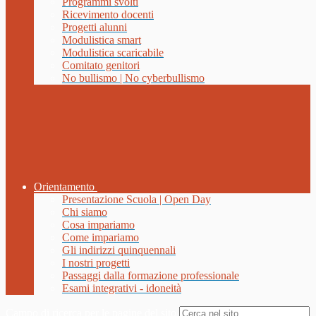
Programmi svolti
Ricevimento docenti
Progetti alunni
Modulistica smart
Modulistica scaricabile
Comitato genitori
No bullismo | No cyberbullismo
Orientamento
Presentazione Scuola | Open Day
Chi siamo
Cosa impariamo
Come impariamo
Gli indirizzi quinquennali
I nostri progetti
Passaggi dalla formazione professionale
Esami integrativi - idoneità
Campo di ricerca per le pagine del sito