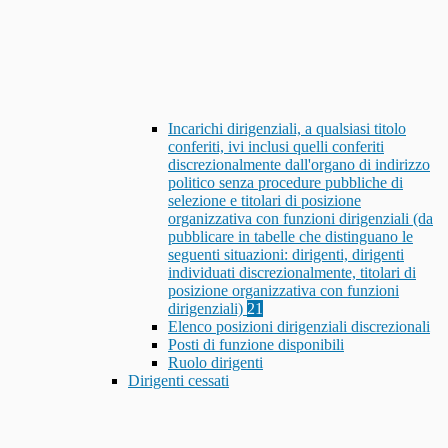
Incarichi dirigenziali, a qualsiasi titolo
conferiti, ivi inclusi quelli conferiti
discrezionalmente dall'organo di indirizzo
politico senza procedure pubbliche di
selezione e titolari di posizione
organizzativa con funzioni dirigenziali (da
pubblicare in tabelle che distinguano le
seguenti situazioni: dirigenti, dirigenti
individuati discrezionalmente, titolari di
posizione organizzativa con funzioni
dirigenziali)
21
Elenco posizioni dirigenziali discrezionali
Posti di funzione disponibili
Ruolo dirigenti
Dirigenti cessati