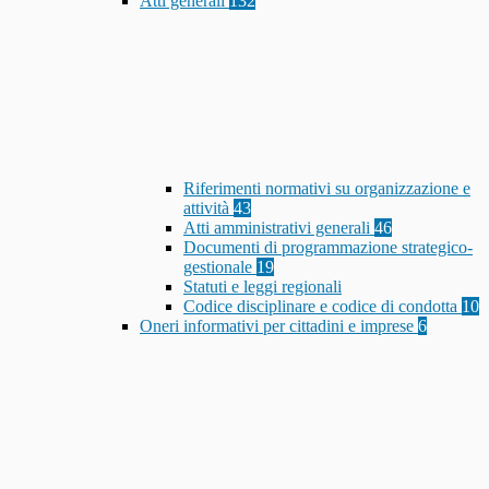
Atti generali
132
Riferimenti normativi su organizzazione e
attività
43
Atti amministrativi generali
46
Documenti di programmazione strategico-
gestionale
19
Statuti e leggi regionali
Codice disciplinare e codice di condotta
10
Oneri informativi per cittadini e imprese
6