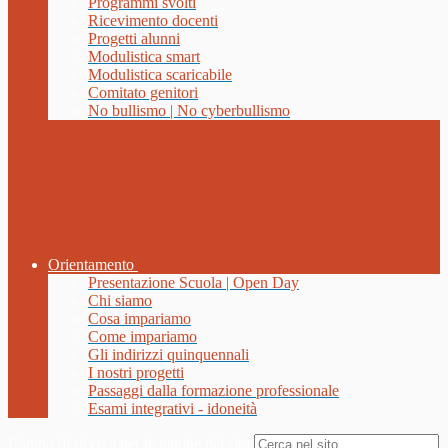
Programmi svolti
Ricevimento docenti
Progetti alunni
Modulistica smart
Modulistica scaricabile
Comitato genitori
No bullismo | No cyberbullismo
Orientamento
Presentazione Scuola | Open Day
Chi siamo
Cosa impariamo
Come impariamo
Gli indirizzi quinquennali
I nostri progetti
Passaggi dalla formazione professionale
Esami integrativi - idoneità
Campo di ricerca per le pagine del sito