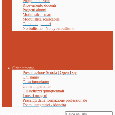
Programmi svolti
Ricevimento docenti
Progetti alunni
Modulistica smart
Modulistica scaricabile
Comitato genitori
No bullismo | No cyberbullismo
Orientamento
Presentazione Scuola | Open Day
Chi siamo
Cosa impariamo
Come impariamo
Gli indirizzi quinquennali
I nostri progetti
Passaggi dalla formazione professionale
Esami integrativi - idoneità
Campo di ricerca per le pagine del sito