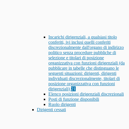
Incarichi dirigenziali, a qualsiasi titolo
conferiti, ivi inclusi quelli conferiti
discrezionalmente dall'organo di indirizzo
politico senza procedure pubbliche di
selezione e titolari di posizione
organizzativa con funzioni dirigenziali (da
pubblicare in tabelle che distinguano le
seguenti situazioni: dirigenti, dirigenti
individuati discrezionalmente, titolari di
posizione organizzativa con funzioni
dirigenziali)
21
Elenco posizioni dirigenziali discrezionali
Posti di funzione disponibili
Ruolo dirigenti
Dirigenti cessati