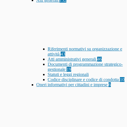
Atti generali
132
Riferimenti normativi su organizzazione e
attività
43
Atti amministrativi generali
46
Documenti di programmazione strategico-
gestionale
19
Statuti e leggi regionali
Codice disciplinare e codice di condotta
10
Oneri informativi per cittadini e imprese
6