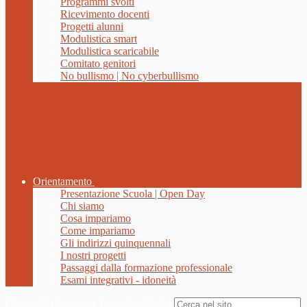
Programmi svolti
Ricevimento docenti
Progetti alunni
Modulistica smart
Modulistica scaricabile
Comitato genitori
No bullismo | No cyberbullismo
Orientamento
Presentazione Scuola | Open Day
Chi siamo
Cosa impariamo
Come impariamo
Gli indirizzi quinquennali
I nostri progetti
Passaggi dalla formazione professionale
Esami integrativi - idoneità
Campo di ricerca per le pagine del sito