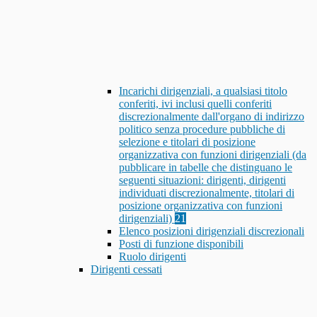
Incarichi dirigenziali, a qualsiasi titolo
conferiti, ivi inclusi quelli conferiti
discrezionalmente dall'organo di indirizzo
politico senza procedure pubbliche di
selezione e titolari di posizione
organizzativa con funzioni dirigenziali (da
pubblicare in tabelle che distinguano le
seguenti situazioni: dirigenti, dirigenti
individuati discrezionalmente, titolari di
posizione organizzativa con funzioni
dirigenziali)
21
Elenco posizioni dirigenziali discrezionali
Posti di funzione disponibili
Ruolo dirigenti
Dirigenti cessati