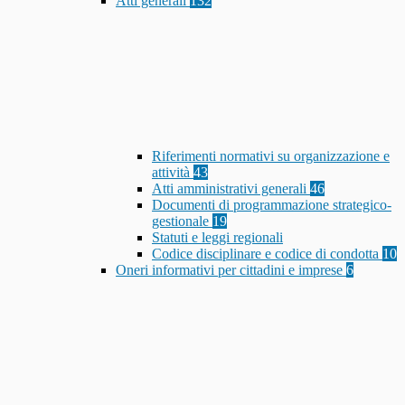
Atti generali
132
Riferimenti normativi su organizzazione e
attività
43
Atti amministrativi generali
46
Documenti di programmazione strategico-
gestionale
19
Statuti e leggi regionali
Codice disciplinare e codice di condotta
10
Oneri informativi per cittadini e imprese
6