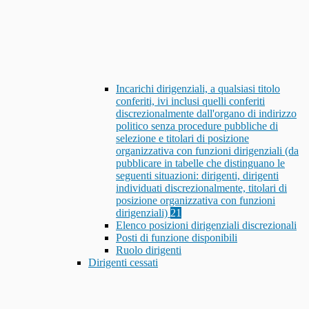
Incarichi dirigenziali, a qualsiasi titolo
conferiti, ivi inclusi quelli conferiti
discrezionalmente dall'organo di indirizzo
politico senza procedure pubbliche di
selezione e titolari di posizione
organizzativa con funzioni dirigenziali (da
pubblicare in tabelle che distinguano le
seguenti situazioni: dirigenti, dirigenti
individuati discrezionalmente, titolari di
posizione organizzativa con funzioni
dirigenziali)
21
Elenco posizioni dirigenziali discrezionali
Posti di funzione disponibili
Ruolo dirigenti
Dirigenti cessati