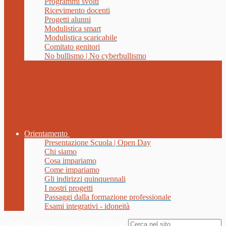
Programmi svolti
Ricevimento docenti
Progetti alunni
Modulistica smart
Modulistica scaricabile
Comitato genitori
No bullismo | No cyberbullismo
Orientamento
Presentazione Scuola | Open Day
Chi siamo
Cosa impariamo
Come impariamo
Gli indirizzi quinquennali
I nostri progetti
Passaggi dalla formazione professionale
Esami integrativi - idoneità
Campo di ricerca per le pagine del sito