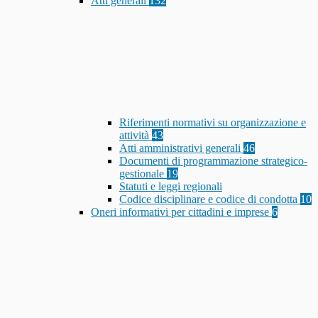
Atti generali
132
Riferimenti normativi su organizzazione e
attività
43
Atti amministrativi generali
46
Documenti di programmazione strategico-
gestionale
19
Statuti e leggi regionali
Codice disciplinare e codice di condotta
10
Oneri informativi per cittadini e imprese
6