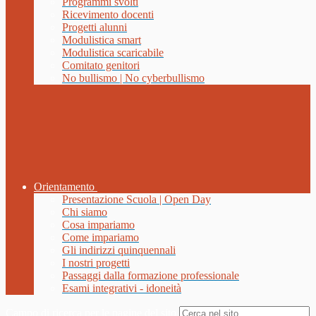
Programmi svolti
Ricevimento docenti
Progetti alunni
Modulistica smart
Modulistica scaricabile
Comitato genitori
No bullismo | No cyberbullismo
Orientamento
Presentazione Scuola | Open Day
Chi siamo
Cosa impariamo
Come impariamo
Gli indirizzi quinquennali
I nostri progetti
Passaggi dalla formazione professionale
Esami integrativi - idoneità
Campo di ricerca per le pagine del sito