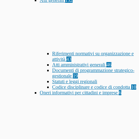
Atti generali
132
Riferimenti normativi su organizzazione e
attività
43
Atti amministrativi generali
46
Documenti di programmazione strategico-
gestionale
19
Statuti e leggi regionali
Codice disciplinare e codice di condotta
10
Oneri informativi per cittadini e imprese
6