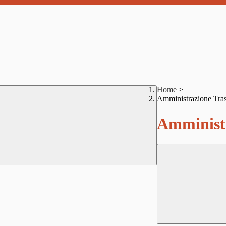
Home
>
Amministrazione Tra
Amministr