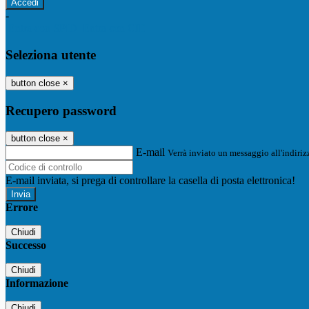
-
Entra con SPID
Entra con CIE
Seleziona utente
button close
×
Recupero password
button close
×
E-mail
Verrà inviato un messaggio all'indirizz
E-mail inviata, si prega di controllare la casella di posta elettronica!
Errore
Chiudi
Successo
Chiudi
Informazione
Chiudi