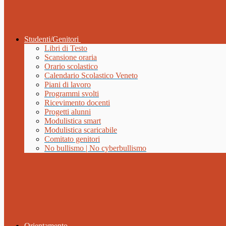
Studenti/Genitori
Libri di Testo
Scansione oraria
Orario scolastico
Calendario Scolastico Veneto
Piani di lavoro
Programmi svolti
Ricevimento docenti
Progetti alunni
Modulistica smart
Modulistica scaricabile
Comitato genitori
No bullismo | No cyberbullismo
Orientamento