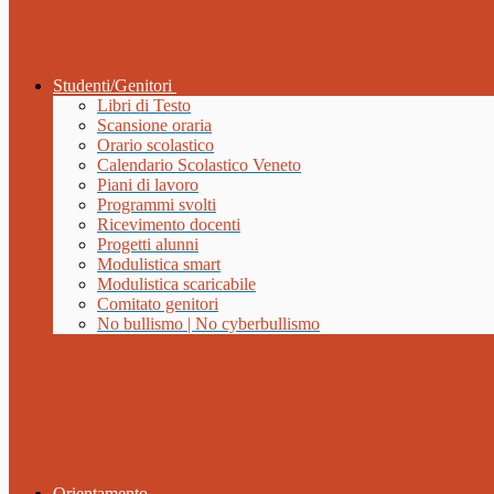
Studenti/Genitori
Libri di Testo
Scansione oraria
Orario scolastico
Calendario Scolastico Veneto
Piani di lavoro
Programmi svolti
Ricevimento docenti
Progetti alunni
Modulistica smart
Modulistica scaricabile
Comitato genitori
No bullismo | No cyberbullismo
Orientamento