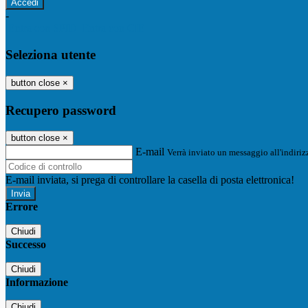
-
Entra con SPID
Entra con CIE
Seleziona utente
button close
×
Recupero password
button close
×
E-mail
Verrà inviato un messaggio all'indirizz
E-mail inviata, si prega di controllare la casella di posta elettronica!
Errore
Chiudi
Successo
Chiudi
Informazione
Chiudi