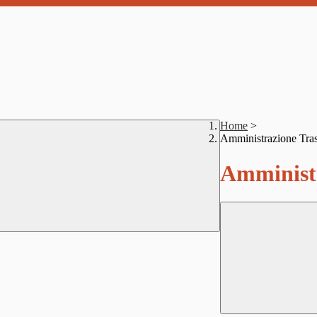
Home
>
Amministrazione Tra
Amministr