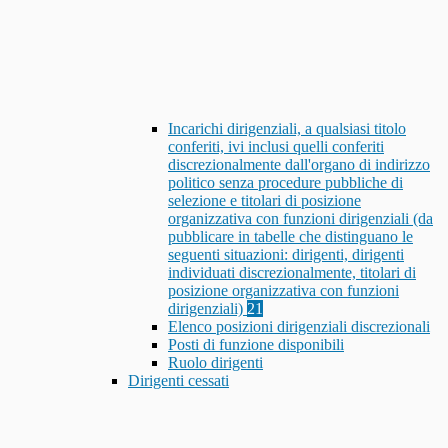
Incarichi dirigenziali, a qualsiasi titolo
conferiti, ivi inclusi quelli conferiti
discrezionalmente dall'organo di indirizzo
politico senza procedure pubbliche di
selezione e titolari di posizione
organizzativa con funzioni dirigenziali (da
pubblicare in tabelle che distinguano le
seguenti situazioni: dirigenti, dirigenti
individuati discrezionalmente, titolari di
posizione organizzativa con funzioni
dirigenziali)
21
Elenco posizioni dirigenziali discrezionali
Posti di funzione disponibili
Ruolo dirigenti
Dirigenti cessati