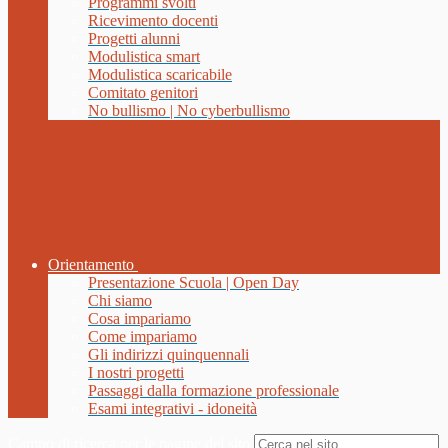
Programmi svolti
Ricevimento docenti
Progetti alunni
Modulistica smart
Modulistica scaricabile
Comitato genitori
No bullismo | No cyberbullismo
Orientamento
Presentazione Scuola | Open Day
Chi siamo
Cosa impariamo
Come impariamo
Gli indirizzi quinquennali
I nostri progetti
Passaggi dalla formazione professionale
Esami integrativi - idoneità
Campo di ricerca per le pagine del sito