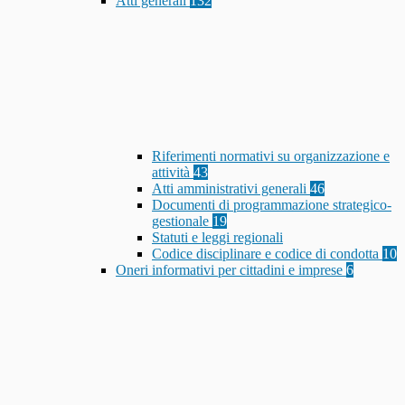
Atti generali
132
Riferimenti normativi su organizzazione e
attività
43
Atti amministrativi generali
46
Documenti di programmazione strategico-
gestionale
19
Statuti e leggi regionali
Codice disciplinare e codice di condotta
10
Oneri informativi per cittadini e imprese
6