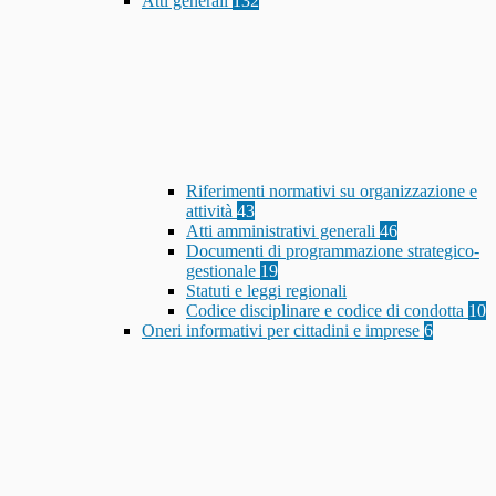
Atti generali
132
Riferimenti normativi su organizzazione e
attività
43
Atti amministrativi generali
46
Documenti di programmazione strategico-
gestionale
19
Statuti e leggi regionali
Codice disciplinare e codice di condotta
10
Oneri informativi per cittadini e imprese
6