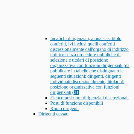
Incarichi dirigenziali, a qualsiasi titolo
conferiti, ivi inclusi quelli conferiti
discrezionalmente dall'organo di indirizzo
politico senza procedure pubbliche di
selezione e titolari di posizione
organizzativa con funzioni dirigenziali (da
pubblicare in tabelle che distinguano le
seguenti situazioni: dirigenti, dirigenti
individuati discrezionalmente, titolari di
posizione organizzativa con funzioni
dirigenziali)
21
Elenco posizioni dirigenziali discrezionali
Posti di funzione disponibili
Ruolo dirigenti
Dirigenti cessati