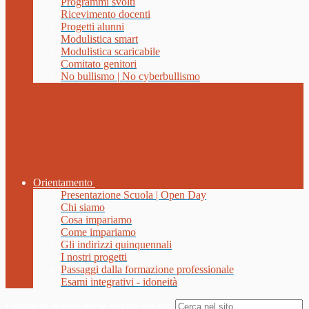
Programmi svolti
Ricevimento docenti
Progetti alunni
Modulistica smart
Modulistica scaricabile
Comitato genitori
No bullismo | No cyberbullismo
Orientamento
Presentazione Scuola | Open Day
Chi siamo
Cosa impariamo
Come impariamo
Gli indirizzi quinquennali
I nostri progetti
Passaggi dalla formazione professionale
Esami integrativi - idoneità
Campo di ricerca per le pagine del sito