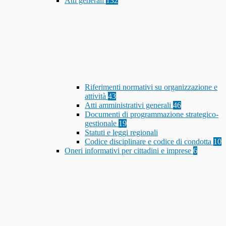
Atti generali
132
Riferimenti normativi su organizzazione e
attività
43
Atti amministrativi generali
46
Documenti di programmazione strategico-
gestionale
19
Statuti e leggi regionali
Codice disciplinare e codice di condotta
10
Oneri informativi per cittadini e imprese
6