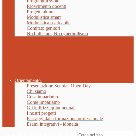
Programmi svolti
Ricevimento docenti
Progetti alunni
Modulistica smart
Modulistica scaricabile
Comitato genitori
No bullismo | No cyberbullismo
Orientamento
Presentazione Scuola | Open Day
Chi siamo
Cosa impariamo
Come impariamo
Gli indirizzi quinquennali
I nostri progetti
Passaggi dalla formazione professionale
Esami integrativi - idoneità
Campo di ricerca per le pagine del sito