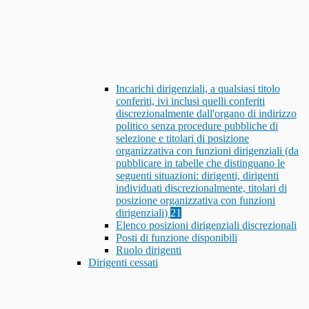
Incarichi dirigenziali, a qualsiasi titolo
conferiti, ivi inclusi quelli conferiti
discrezionalmente dall'organo di indirizzo
politico senza procedure pubbliche di
selezione e titolari di posizione
organizzativa con funzioni dirigenziali (da
pubblicare in tabelle che distinguano le
seguenti situazioni: dirigenti, dirigenti
individuati discrezionalmente, titolari di
posizione organizzativa con funzioni
dirigenziali)
21
Elenco posizioni dirigenziali discrezionali
Posti di funzione disponibili
Ruolo dirigenti
Dirigenti cessati