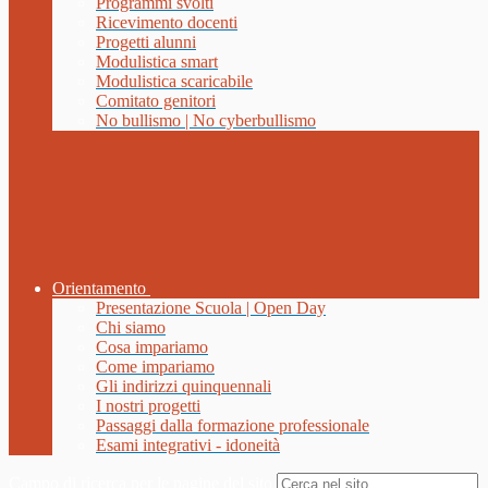
Programmi svolti
Ricevimento docenti
Progetti alunni
Modulistica smart
Modulistica scaricabile
Comitato genitori
No bullismo | No cyberbullismo
Orientamento
Presentazione Scuola | Open Day
Chi siamo
Cosa impariamo
Come impariamo
Gli indirizzi quinquennali
I nostri progetti
Passaggi dalla formazione professionale
Esami integrativi - idoneità
Campo di ricerca per le pagine del sito