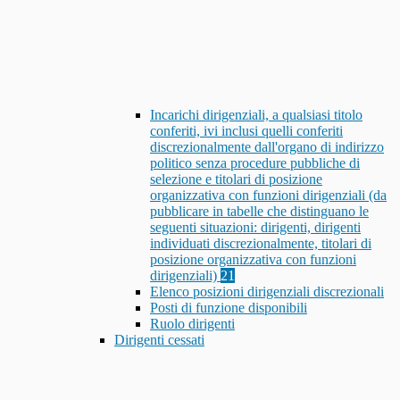
Incarichi dirigenziali, a qualsiasi titolo
conferiti, ivi inclusi quelli conferiti
discrezionalmente dall'organo di indirizzo
politico senza procedure pubbliche di
selezione e titolari di posizione
organizzativa con funzioni dirigenziali (da
pubblicare in tabelle che distinguano le
seguenti situazioni: dirigenti, dirigenti
individuati discrezionalmente, titolari di
posizione organizzativa con funzioni
dirigenziali)
21
Elenco posizioni dirigenziali discrezionali
Posti di funzione disponibili
Ruolo dirigenti
Dirigenti cessati