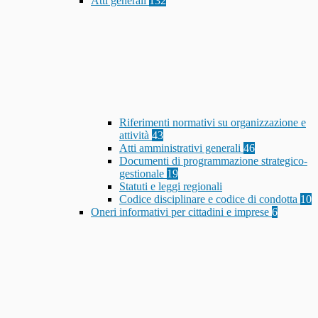
Atti generali
132
Riferimenti normativi su organizzazione e
attività
43
Atti amministrativi generali
46
Documenti di programmazione strategico-
gestionale
19
Statuti e leggi regionali
Codice disciplinare e codice di condotta
10
Oneri informativi per cittadini e imprese
6