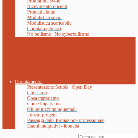
Programmi svolti
Ricevimento docenti
Progetti alunni
Modulistica smart
Modulistica scaricabile
Comitato genitori
No bullismo | No cyberbullismo
Orientamento
Presentazione Scuola | Open Day
Chi siamo
Cosa impariamo
Come impariamo
Gli indirizzi quinquennali
I nostri progetti
Passaggi dalla formazione professionale
Esami integrativi - idoneità
Campo di ricerca per le pagine del sito