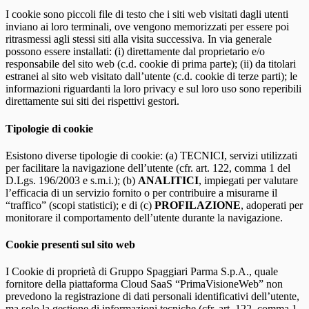
I cookie sono piccoli file di testo che i siti web visitati dagli utenti
inviano ai loro terminali, ove vengono memorizzati per essere poi
ritrasmessi agli stessi siti alla visita successiva. In via generale
possono essere installati: (i) direttamente dal proprietario e/o
responsabile del sito web (c.d. cookie di prima parte); (ii) da titolari
estranei al sito web visitato dall’utente (c.d. cookie di terze parti); le
informazioni riguardanti la loro privacy e sul loro uso sono reperibili
direttamente sui siti dei rispettivi gestori.
Tipologie di cookie
Esistono diverse tipologie di cookie: (a) TECNICI, servizi utilizzati
per facilitare la navigazione dell’utente (cfr. art. 122, comma 1 del
D.Lgs. 196/2003 e s.m.i.); (b)
ANALITICI
, impiegati per valutare
l’efficacia di un servizio fornito o per contribuire a misurarne il
“traffico” (scopi statistici); e di (c)
PROFILAZIONE
, adoperati per
monitorare il comportamento dell’utente durante la navigazione.
Cookie presenti sul sito web
I Cookie di proprietà di Gruppo Spaggiari Parma S.p.A., quale
fornitore della piattaforma Cloud SaaS “PrimaVisioneWeb” non
prevedono la registrazione di dati personali identificativi dell’utente,
ma solo la gestione di informazioni tecniche (cfr. art. 122, comma 1