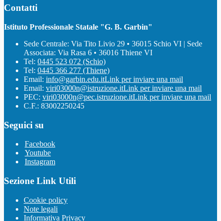
Contatti
Istituto Professionale Statale "G. B. Garbin"
Sede Centrale: Via Tito Livio 29 • 36015 Schio VI | Sede
Associata: Via Rasa 6 • 36016 Thiene VI
Tel:
0445 523 072 (Schio)
Tel:
0445 366 277 (Thiene)
Email:
info@garbin.edu.it
Link per inviare una mail
Email:
viri03000n@istruzione.it
Link per inviare una mail
PEC:
viri03000n@pec.istruzione.it
Link per inviare una mail
C.F.: 83002250245
Seguici su
Facebook
Youtube
Instagram
Sezione Link Utili
Cookie policy
Note legali
Informativa Privacy