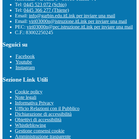
Tel:
0445 523 072 (Schio)
Tel:
0445 366 277 (Thiene)
Email:
info@garbin.edu.it
Link per inviare una mail
Email:
viri03000n@istruzione.it
Link per inviare una mail
PEC:
viri03000n@pec.istruzione.it
Link per inviare una mail
C.F.: 83002250245
Seguici su
Facebook
Youtube
Instagram
Sezione Link Utili
Cookie policy
Note legali
Informativa Privacy
Ufficio Relazioni con il Pubblico
Dichiarazione di accessibilità
Obiettivi di accessibilità
Whistleblowing
Gestione consensi cookie
Amministrazione trasparente