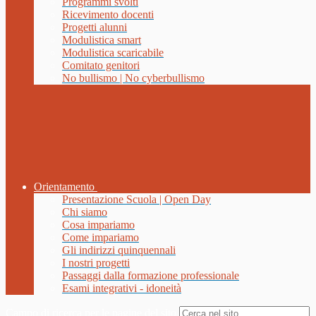
Programmi svolti
Ricevimento docenti
Progetti alunni
Modulistica smart
Modulistica scaricabile
Comitato genitori
No bullismo | No cyberbullismo
Orientamento
Presentazione Scuola | Open Day
Chi siamo
Cosa impariamo
Come impariamo
Gli indirizzi quinquennali
I nostri progetti
Passaggi dalla formazione professionale
Esami integrativi - idoneità
Campo di ricerca per le pagine del sito