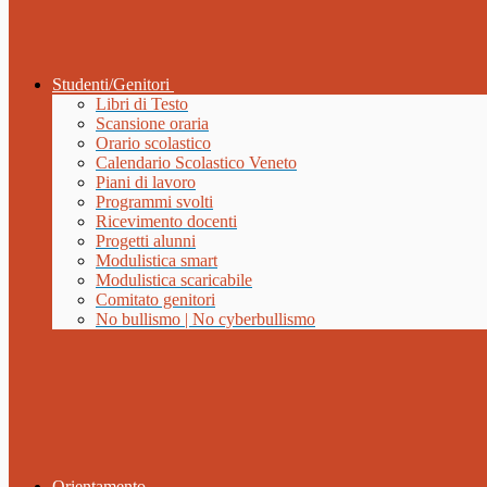
Studenti/Genitori
Libri di Testo
Scansione oraria
Orario scolastico
Calendario Scolastico Veneto
Piani di lavoro
Programmi svolti
Ricevimento docenti
Progetti alunni
Modulistica smart
Modulistica scaricabile
Comitato genitori
No bullismo | No cyberbullismo
Orientamento