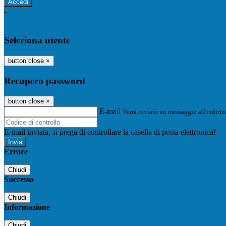
-
Entra con SPID
Entra con CIE
Seleziona utente
button close
×
Recupero password
button close
×
E-mail
Verrà inviato un messaggio all'indirizz
E-mail inviata, si prega di controllare la casella di posta elettronica!
Errore
Chiudi
Successo
Chiudi
Informazione
Chiudi