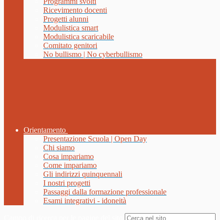
Programmi svolti
Ricevimento docenti
Progetti alunni
Modulistica smart
Modulistica scaricabile
Comitato genitori
No bullismo | No cyberbullismo
Orientamento
Presentazione Scuola | Open Day
Chi siamo
Cosa impariamo
Come impariamo
Gli indirizzi quinquennali
I nostri progetti
Passaggi dalla formazione professionale
Esami integrativi - idoneità
Campo di ricerca per le pagine del sito