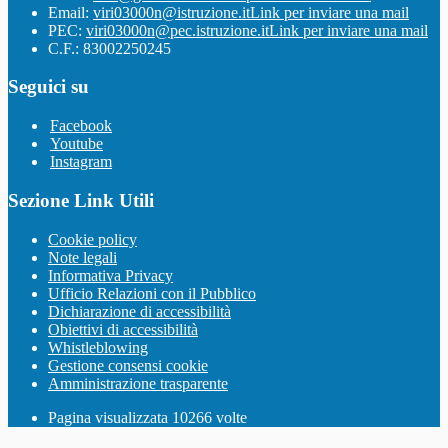
Email:
viri03000n@istruzione.it
Link per inviare una mail
PEC:
viri03000n@pec.istruzione.it
Link per inviare una mail
C.F.: 83002250245
Seguici su
Facebook
Youtube
Instagram
Sezione Link Utili
Cookie policy
Note legali
Informativa Privacy
Ufficio Relazioni con il Pubblico
Dichiarazione di accessibilità
Obiettivi di accessibilità
Whistleblowing
Gestione consensi cookie
Amministrazione trasparente
Pagina visualizzata
10266
volte