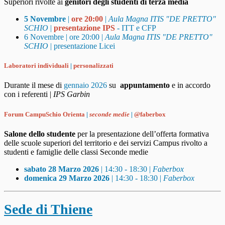
Superiori rivolte ai
genitori
degli studenti di terza media
5 Novembre
|
ore 20:00
|
Aula Magna ITIS "DE PRETTO"
SCHIO
|
presentazione IPS
-
ITT e CFP
6 Novembre | ore 20:00 |
Aula Magna ITIS "DE PRETTO"
SCHIO
| presentazione Licei
Laboratori individuali
|
personalizzati
Durante il mese di
gennaio 2026
su
appuntamento
e in accordo
con i referenti |
IPS Garbin
Forum CampuSchio Orienta
|
seconde medie
|
@faberbox
Salone dello studente
per la presentazione dell’offerta formativa
delle scuole superiori del territorio e dei servizi Campus rivolto a
studenti e famiglie delle classi Seconde medie
sabato 28 Marzo 2026
| 14:30 - 18:30 |
Faberbox
domenica 29 Marzo 2026
| 14:30 - 18:30 |
Faberbox
Sede di Thiene