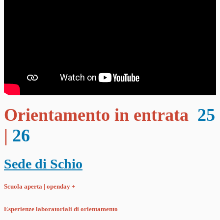
Orientamento in ent
r
ata
25
|
26
Sede di Schio
Scuola aperta | openday +
Esperienze laboratoriali di orientamento