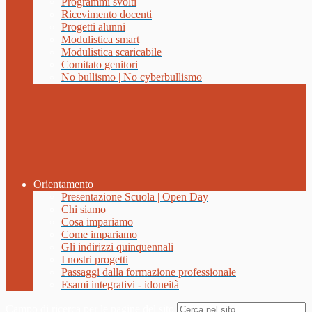
Programmi svolti
Ricevimento docenti
Progetti alunni
Modulistica smart
Modulistica scaricabile
Comitato genitori
No bullismo | No cyberbullismo
Orientamento
Presentazione Scuola | Open Day
Chi siamo
Cosa impariamo
Come impariamo
Gli indirizzi quinquennali
I nostri progetti
Passaggi dalla formazione professionale
Esami integrativi - idoneità
Campo di ricerca per le pagine del sito