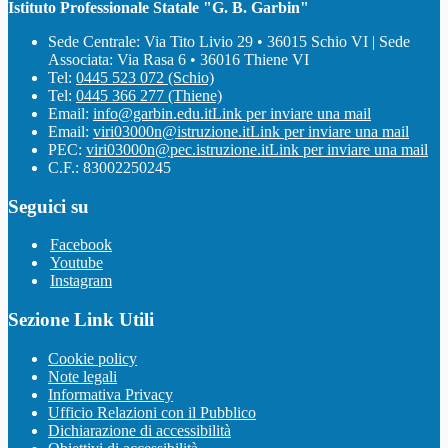
Istituto Professionale Statale "G. B. Garbin"
Sede Centrale: Via Tito Livio 29 • 36015 Schio VI | Sede
Associata: Via Rasa 6 • 36016 Thiene VI
Tel:
0445 523 072 (Schio)
Tel:
0445 366 277 (Thiene)
Email:
info@garbin.edu.it
Link per inviare una mail
Email:
viri03000n@istruzione.it
Link per inviare una mail
PEC:
viri03000n@pec.istruzione.it
Link per inviare una mail
C.F.: 83002250245
Seguici su
Facebook
Youtube
Instagram
Sezione Link Utili
Cookie policy
Note legali
Informativa Privacy
Ufficio Relazioni con il Pubblico
Dichiarazione di accessibilità