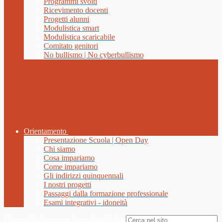
Programmi svolti
Ricevimento docenti
Progetti alunni
Modulistica smart
Modulistica scaricabile
Comitato genitori
No bullismo | No cyberbullismo
Orientamento
Presentazione Scuola | Open Day
Chi siamo
Cosa impariamo
Come impariamo
Gli indirizzi quinquennali
I nostri progetti
Passaggi dalla formazione professionale
Esami integrativi - idoneità
Campo di ricerca per le pagine del sito