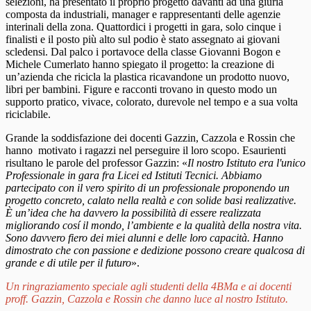
selezioni, ha presentato il proprio progetto davanti ad una giuria
composta da industriali, manager e rappresentanti delle agenzie
interinali della zona.
Quattordici i progetti in gara, solo cinque i
finalisti e il posto più alto sul podio è stato assegnato ai giovani
scledensi. Dal palco i portavoce della classe Giovanni Bogon e
Michele Cumerlato hanno spiegato il progetto: la creazione di
un’azienda che ricicla la plastica ricavandone un prodotto nuovo,
libri per bambini. Figure e racconti trovano in questo modo un
supporto pratico, vivace, colorato, durevole nel tempo e a sua volta
riciclabile.
Grande la soddisfazione dei docenti
Gazzin
, Cazzola e Rossin che
hanno motivato i ragazzi nel perseguire il loro scopo. Esaurienti
risultano le parole del professor
Gazzin
: «
Il nostro Istituto era l'unico
Professionale in gara fra Licei ed Istituti Tecnici. Abbiamo
partecipato con il vero spirito di un professionale proponendo un
progetto concreto, calato nella realtà e con solide basi realizzative.
È un’idea che ha davvero la possibilità di essere realizzata
migliorando cosí il mondo, l’ambiente e la qualità della nostra vita.
Sono davvero fiero dei miei alunni e delle loro capacità. Hanno
dimostrato che con passione e dedizione possono creare qualcosa di
grande e di utile per il futuro
».
Un ringraziamento speciale agli studenti della 4BMa e ai docenti
proff. Gazzin, Cazzola e Rossin che danno luce al nostro Istituto.