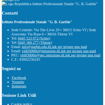
Istituto Professionale Statale "G. B. Garbin"
Contatti
Istituto Professionale Statale "G. B. Garbin"
Sede Centrale: Via Tito Livio 29 • 36015 Schio VI | Sede
Associata: Via Rasa 6 • 36016 Thiene VI
Tel:
0445 523 072 (Schio)
Tel:
0445 366 277 (Thiene)
Email:
info@garbin.edu.it
Link per inviare una mail
Email:
viri03000n@istruzione.it
Link per inviare una mail
PEC:
viri03000n@pec.istruzione.it
Link per inviare una mail
C.F.: 83002250245
Seguici su
Facebook
Youtube
Instagram
Sezione Link Utili
Cookie policy