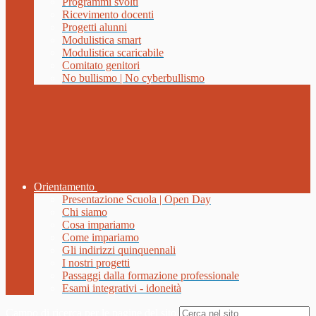
Programmi svolti
Ricevimento docenti
Progetti alunni
Modulistica smart
Modulistica scaricabile
Comitato genitori
No bullismo | No cyberbullismo
Orientamento
Presentazione Scuola | Open Day
Chi siamo
Cosa impariamo
Come impariamo
Gli indirizzi quinquennali
I nostri progetti
Passaggi dalla formazione professionale
Esami integrativi - idoneità
Campo di ricerca per le pagine del sito