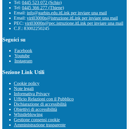
Tel:
0445 523 072 (Schio)
Tel:
0445 366 277 (Thiene)
Email:
info@garbin.edu.it
Link per inviare una mail
Email:
viri03000n@istruzione.it
Link per inviare una mail
PEC:
viri03000n@pec.istruzione.it
Link per inviare una mail
C.F.: 83002250245
Seguici su
Facebook
Youtube
Instagram
Sezione Link Utili
Cookie policy
Note legali
Informativa Privacy
Ufficio Relazioni con il Pubblico
Dichiarazione di accessibilità
Obiettivi di accessibilità
Whistleblowing
Gestione consensi cookie
Amministrazione trasparente