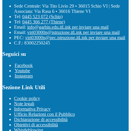
Sede Centrale: Via Tito Livio 29 • 36015 Schio VI | Sede
Associata: Via Rasa 6 • 36016 Thiene VI
Tel:
0445 523 072 (Schio)
Tel:
0445 366 277 (Thiene)
Email:
info@garbin.edu.it
Link per inviare una mail
Email:
viri03000n@istruzione.it
Link per inviare una mail
PEC:
viri03000n@pec.istruzione.it
Link per inviare una mail
C.F.: 83002250245
Seguici su
Facebook
Youtube
Instagram
Sezione Link Utili
Cookie policy
Note legali
Informativa Privacy
Ufficio Relazioni con il Pubblico
Dichiarazione di accessibilità
Obiettivi di accessibilità
Whistleblowing