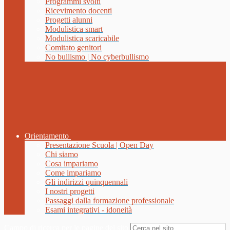
Programmi svolti
Ricevimento docenti
Progetti alunni
Modulistica smart
Modulistica scaricabile
Comitato genitori
No bullismo | No cyberbullismo
Orientamento
Presentazione Scuola | Open Day
Chi siamo
Cosa impariamo
Come impariamo
Gli indirizzi quinquennali
I nostri progetti
Passaggi dalla formazione professionale
Esami integrativi - idoneità
Campo di ricerca per le pagine del sito