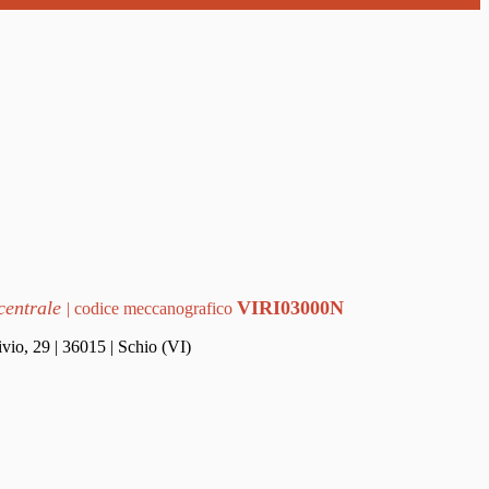
centrale
VIRI03000N
| codice meccanografico
vio, 29 | 36015 | Schio (VI)