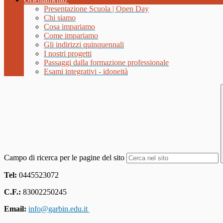
Presentazione Scuola | Open Day
Chi siamo
Cosa impariamo
Come impariamo
Gli indirizzi quinquennali
I nostri progetti
Passaggi dalla formazione professionale
Esami integrativi - idoneità
Campo di ricerca per le pagine del sito
Tel:
0445523072
C.F.:
83002250245
Email:
info@garbin.edu.it