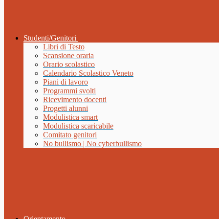
Studenti/Genitori
Libri di Testo
Scansione oraria
Orario scolastico
Calendario Scolastico Veneto
Piani di lavoro
Programmi svolti
Ricevimento docenti
Progetti alunni
Modulistica smart
Modulistica scaricabile
Comitato genitori
No bullismo | No cyberbullismo
Orientamento