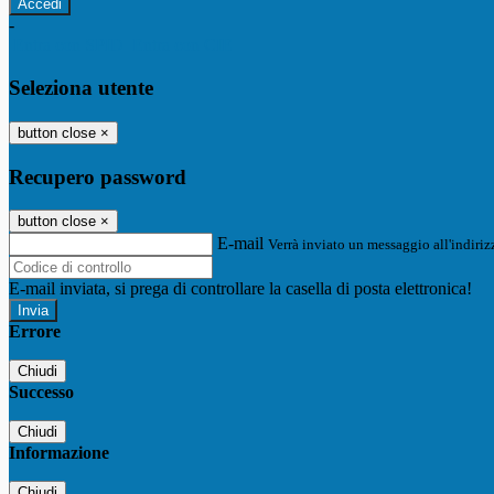
-
Entra con SPID
Entra con CIE
Seleziona utente
button close
×
Recupero password
button close
×
E-mail
Verrà inviato un messaggio all'indirizz
E-mail inviata, si prega di controllare la casella di posta elettronica!
Errore
Chiudi
Successo
Chiudi
Informazione
Chiudi