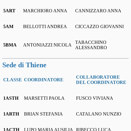
5ART
MARCHIORO ANNA
CANNIZZARO ANNA
5AM
BELLOTTI ANDREA
CICCAZZO GIOVANNI
TABACCHINO
5BMA
ANTONIAZZI NICOLA
ALESSANDRO
Sede di Thiene
COLLABORATORE
CLASSE
COORDINATORE
DEL COORDINATORE
1ASTH
MARSETTI PAOLA
FUSCO VIVIANA
1ARTH
BRIAN STEFANIA
CATALANO NUNZIO
1ACTH
LUPO MARIA AUSILIA
RIBECCO LUCA