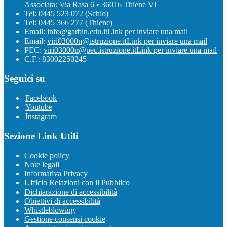
Associata: Via Rasa 6 • 36016 Thiene VI
Tel:
0445 523 072 (Schio)
Tel:
0445 366 277 (Thiene)
Email:
info@garbin.edu.it
Link per inviare una mail
Email:
viri03000n@istruzione.it
Link per inviare una mail
PEC:
viri03000n@pec.istruzione.it
Link per inviare una mail
C.F.: 83002250245
Seguici su
Facebook
Youtube
Instagram
Sezione Link Utili
Cookie policy
Note legali
Informativa Privacy
Ufficio Relazioni con il Pubblico
Dichiarazione di accessibilità
Obiettivi di accessibilità
Whistleblowing
Gestione consensi cookie