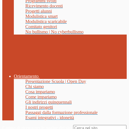
Programmi svolti
Ricevimento docenti
Progetti alunni
Modulistica smart
Modulistica scaricabile
Comitato genitori
No bullismo | No cyberbullismo
Orientamento
Presentazione Scuola | Open Day
Chi siamo
Cosa impariamo
Come impariamo
Gli indirizzi quinquennali
I nostri progetti
Passaggi dalla formazione professionale
Esami integrativi - idoneità
Campo di ricerca per le pagine del sito