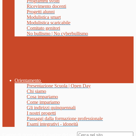
Programmi svolti
Ricevimento docenti
Progetti alunni
Modulistica smart
Modulistica scaricabile
Comitato genitori
No bullismo | No cyberbullismo
Orientamento
Presentazione Scuola | Open Day
Chi siamo
Cosa impariamo
Come impariamo
Gli indirizzi quinquennali
I nostri progetti
Passaggi dalla formazione professionale
Esami integrativi - idoneità
Campo di ricerca per le pagine del sito