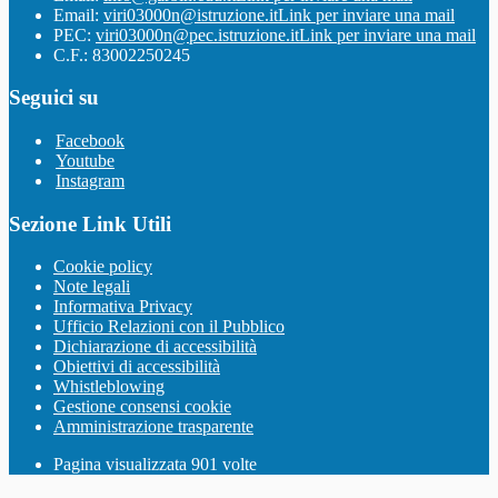
Email:
viri03000n@istruzione.it
Link per inviare una mail
PEC:
viri03000n@pec.istruzione.it
Link per inviare una mail
C.F.: 83002250245
Seguici su
Facebook
Youtube
Instagram
Sezione Link Utili
Cookie policy
Note legali
Informativa Privacy
Ufficio Relazioni con il Pubblico
Dichiarazione di accessibilità
Obiettivi di accessibilità
Whistleblowing
Gestione consensi cookie
Amministrazione trasparente
Pagina visualizzata
901
volte