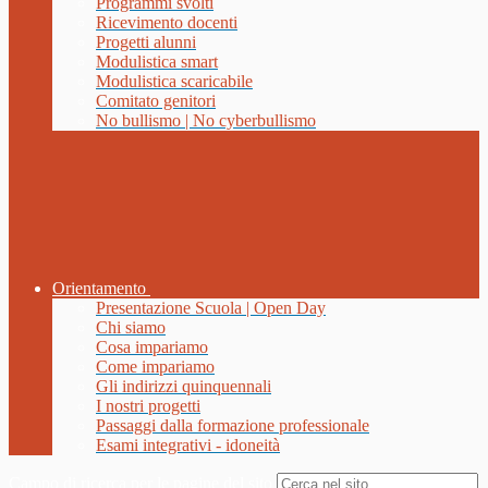
Programmi svolti
Ricevimento docenti
Progetti alunni
Modulistica smart
Modulistica scaricabile
Comitato genitori
No bullismo | No cyberbullismo
Orientamento
Presentazione Scuola | Open Day
Chi siamo
Cosa impariamo
Come impariamo
Gli indirizzi quinquennali
I nostri progetti
Passaggi dalla formazione professionale
Esami integrativi - idoneità
Campo di ricerca per le pagine del sito