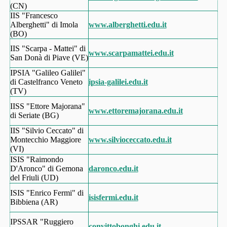
(CN)
IIS "Francesco
Alberghetti" di Imola
www.alberghetti.edu.it
(BO)
IIS "Scarpa - Mattei" di
www.scarpamattei.edu.it
San Donà di Piave (VE)
IPSIA "Galileo Galilei"
di Castelfranco Veneto
ipsia-galilei.edu.it
(TV)
IISS "Ettore Majorana"
www.ettoremajorana.edu.it
di Seriate (BG)
IIS "Silvio Ceccato" di
Montecchio Maggiore
www.silvioceccato.edu.it
(VI)
ISIS "Raimondo
D'Aronco" di Gemona
daronco.edu.it
del Friuli (UD)
ISIS "Enrico Fermi" di
isisfermi.edu.it
Bibbiena (AR)
IPSSAR "Ruggiero
convittobonghi.edu.it