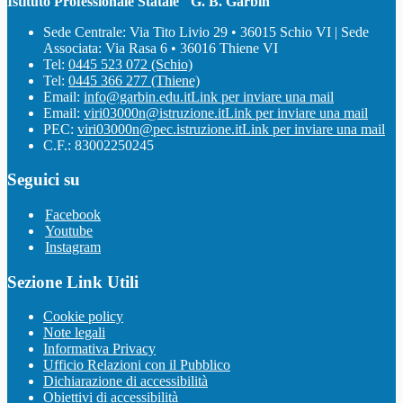
Istituto Professionale Statale "G. B. Garbin"
Sede Centrale: Via Tito Livio 29 • 36015 Schio VI | Sede
Associata: Via Rasa 6 • 36016 Thiene VI
Tel:
0445 523 072 (Schio)
Tel:
0445 366 277 (Thiene)
Email:
info@garbin.edu.it
Link per inviare una mail
Email:
viri03000n@istruzione.it
Link per inviare una mail
PEC:
viri03000n@pec.istruzione.it
Link per inviare una mail
C.F.: 83002250245
Seguici su
Facebook
Youtube
Instagram
Sezione Link Utili
Cookie policy
Note legali
Informativa Privacy
Ufficio Relazioni con il Pubblico
Dichiarazione di accessibilità
Obiettivi di accessibilità