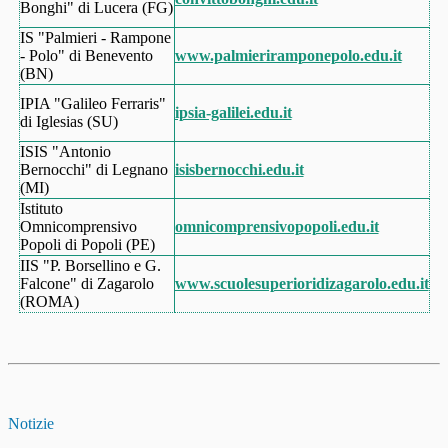
Bonghi" di Lucera (FG)
IS "Palmieri - Rampone
- Polo" di Benevento
www.palmieriramponepolo.edu.it
(BN)
IPIA "Galileo Ferraris"
ipsia-galilei.edu.it
di Iglesias (SU)
ISIS "Antonio
Bernocchi" di Legnano
isisbernocchi.edu.it
(MI)
Istituto
Omnicomprensivo
omnicomprensivopopoli.edu.it
Popoli di Popoli (PE)
IIS "P. Borsellino e G.
Falcone" di Zagarolo
www.scuolesuperioridizagarolo.edu.it
(ROMA)
Notizie