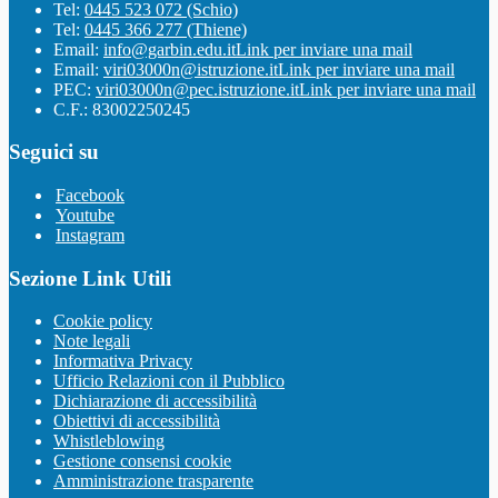
Tel:
0445 523 072 (Schio)
Tel:
0445 366 277 (Thiene)
Email:
info@garbin.edu.it
Link per inviare una mail
Email:
viri03000n@istruzione.it
Link per inviare una mail
PEC:
viri03000n@pec.istruzione.it
Link per inviare una mail
C.F.: 83002250245
Seguici su
Facebook
Youtube
Instagram
Sezione Link Utili
Cookie policy
Note legali
Informativa Privacy
Ufficio Relazioni con il Pubblico
Dichiarazione di accessibilità
Obiettivi di accessibilità
Whistleblowing
Gestione consensi cookie
Amministrazione trasparente