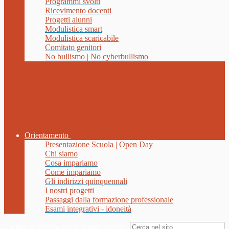
Programmi svolti
Ricevimento docenti
Progetti alunni
Modulistica smart
Modulistica scaricabile
Comitato genitori
No bullismo | No cyberbullismo
Orientamento
Presentazione Scuola | Open Day
Chi siamo
Cosa impariamo
Come impariamo
Gli indirizzi quinquennali
I nostri progetti
Passaggi dalla formazione professionale
Esami integrativi - idoneità
Campo di ricerca per le pagine del sito