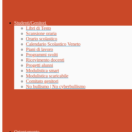
Studenti/Genitori
Libri di Testo
Scansione oraria
Orario scolastico
Calendario Scolastico Veneto
Piani di lavoro
Programmi svolti
Ricevimento docenti
Progetti alunni
Modulistica smart
Modulistica scaricabile
Comitato genitori
No bullismo | No cyberbullismo
Orientamento