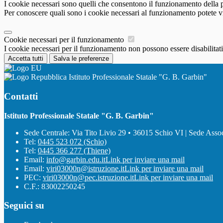
I cookie necessari sono quelli che consentono il funzionamento della pi
Per conoscere quali sono i cookie necessari al funzionamento potete v
Cookie necessari per il funzionamento
I cookie necessari per il funzionamento non possono essere disabilitati.
Accetta tutti
Salva le preferenze
Istituto Professionale Statale "G. B. Garbin"
Contatti
Istituto Professionale Statale "G. B. Garbin"
Sede Centrale: Via Tito Livio 29 • 36015 Schio VI | Sede Asso
Tel:
0445 523 072 (Schio)
Tel:
0445 366 277 (Thiene)
Email:
info@garbin.edu.it
Link per inviare una mail
Email:
viri03000n@istruzione.it
Link per inviare una mail
PEC:
viri03000n@pec.istruzione.it
Link per inviare una mail
C.F.: 83002250245
Seguici su