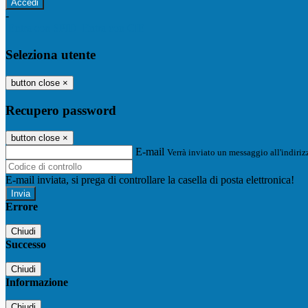
-
Entra con SPID
Entra con CIE
Seleziona utente
button close
×
Recupero password
button close
×
E-mail
Verrà inviato un messaggio all'indirizz
E-mail inviata, si prega di controllare la casella di posta elettronica!
Errore
Chiudi
Successo
Chiudi
Informazione
Chiudi