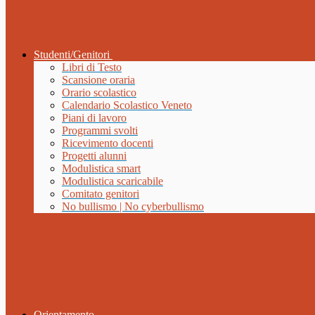
Studenti/Genitori
Libri di Testo
Scansione oraria
Orario scolastico
Calendario Scolastico Veneto
Piani di lavoro
Programmi svolti
Ricevimento docenti
Progetti alunni
Modulistica smart
Modulistica scaricabile
Comitato genitori
No bullismo | No cyberbullismo
Orientamento