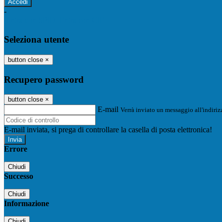
-
Entra con SPID
Entra con CIE
Seleziona utente
button close
×
Recupero password
button close
×
E-mail
Verrà inviato un messaggio all'indirizz
E-mail inviata, si prega di controllare la casella di posta elettronica!
Errore
Chiudi
Successo
Chiudi
Informazione
Chiudi