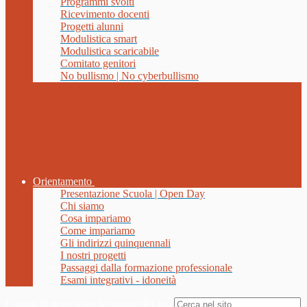
Programmi svolti
Ricevimento docenti
Progetti alunni
Modulistica smart
Modulistica scaricabile
Comitato genitori
No bullismo | No cyberbullismo
Orientamento
Presentazione Scuola | Open Day
Chi siamo
Cosa impariamo
Come impariamo
Gli indirizzi quinquennali
I nostri progetti
Passaggi dalla formazione professionale
Esami integrativi - idoneità
Campo di ricerca per le pagine del sito