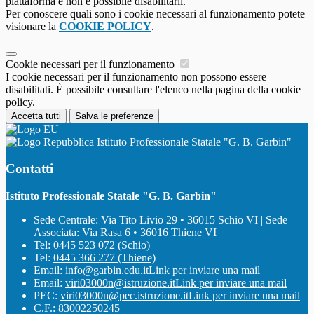
piattaforma e non è possibile disabilitarli.
Per conoscere quali sono i cookie necessari al funzionamento potete
visionare la
COOKIE POLICY
.
Cookie necessari per il funzionamento
I cookie necessari per il funzionamento non possono essere
disabilitati. È possibile consultare l'elenco nella pagina della cookie
policy.
Accetta tutti
Salva le preferenze
Istituto Professionale Statale "G. B. Garbin"
Contatti
Istituto Professionale Statale "G. B. Garbin"
Sede Centrale: Via Tito Livio 29 • 36015 Schio VI | Sede
Associata: Via Rasa 6 • 36016 Thiene VI
Tel:
0445 523 072 (Schio)
Tel:
0445 366 277 (Thiene)
Email:
info@garbin.edu.it
Link per inviare una mail
Email:
viri03000n@istruzione.it
Link per inviare una mail
PEC:
viri03000n@pec.istruzione.it
Link per inviare una mail
C.F.: 83002250245