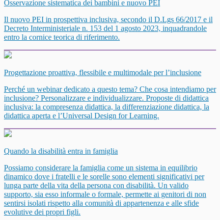
Osservazione sistematica dei bambini e nuovo PEI
Il nuovo PEI in prospettiva inclusiva, secondo il D.Lgs 66/2017 e il
Decreto Interministeriale n. 153 del 1 agosto 2023, inquadrandole
entro la cornice teorica di riferimento.
Progettazione proattiva, flessibile e multimodale per l’inclusione
Perché un webinar dedicato a questo tema? Che cosa intendiamo per
inclusione? Personalizzare e individualizzare. Proposte di didattica
inclusiva: la compresenza didattica, la differenziazione didattica, la
didattica aperta e l’Universal Design for Learning.
Quando la disabilità entra in famiglia
Possiamo considerare la famiglia come un sistema in equilibrio
dinamico dove i fratelli e le sorelle sono elementi significativi per
lunga parte della vita della persona con disabilità. Un valido
supporto, sia esso informale o formale, permette ai genitori di non
sentirsi isolati rispetto alla comunità di appartenenza e alle sfide
evolutive dei propri figli.