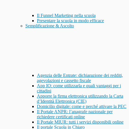
Il Funnel Marketing nella scuola
Presentare la scuola in modo efficace
Semplificazione & Ascolto
Agenzia delle Entrate: dichiarazione dei redditi,
agevolazioni e cassetto fiscale
App IO: come utilizzarla e quali vantaggi per i
cittadini
Apporre la firma elettronica utilizzando la Carta
d’Identità Elettronica (CIE)
Domicilio digitale: come e perché attivare la PEC
Il Portale ANPR: l’anagrafe nazionale per
richiedere certificati online
Il Portale MIUR: tutti i servizi disponibili online
Il portale Scuola in Chiaro