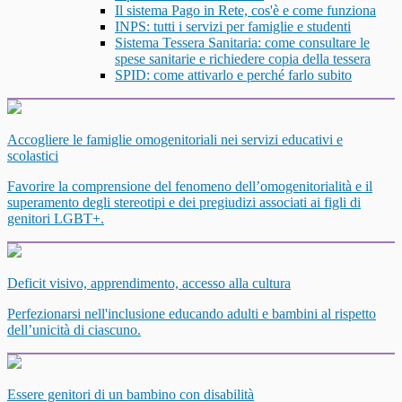
Il sistema Pago in Rete, cos'è e come funziona
INPS: tutti i servizi per famiglie e studenti
Sistema Tessera Sanitaria: come consultare le
spese sanitarie e richiedere copia della tessera
SPID: come attivarlo e perché farlo subito
Accogliere le famiglie omogenitoriali nei servizi educativi e
scolastici
Favorire la comprensione del fenomeno dell’omogenitorialità e il
superamento degli stereotipi e dei pregiudizi associati ai figli di
genitori LGBT+.
Deficit visivo, apprendimento, accesso alla cultura
Perfezionarsi nell'inclusione educando adulti e bambini al rispetto
dell’unicità di ciascuno.
Essere genitori di un bambino con disabilità