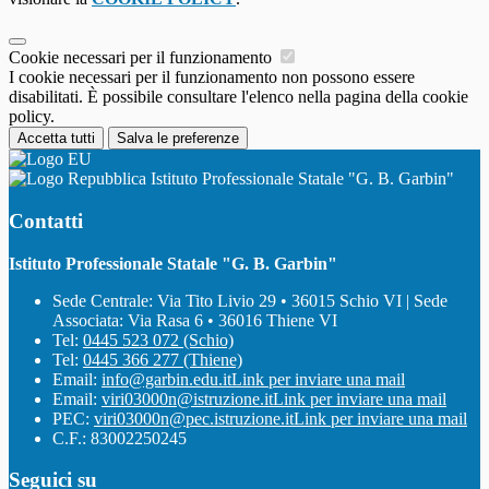
Cookie necessari per il funzionamento
I cookie necessari per il funzionamento non possono essere
disabilitati. È possibile consultare l'elenco nella pagina della cookie
policy.
Accetta tutti
Salva le preferenze
Istituto Professionale Statale "G. B. Garbin"
Contatti
Istituto Professionale Statale "G. B. Garbin"
Sede Centrale: Via Tito Livio 29 • 36015 Schio VI | Sede
Associata: Via Rasa 6 • 36016 Thiene VI
Tel:
0445 523 072 (Schio)
Tel:
0445 366 277 (Thiene)
Email:
info@garbin.edu.it
Link per inviare una mail
Email:
viri03000n@istruzione.it
Link per inviare una mail
PEC:
viri03000n@pec.istruzione.it
Link per inviare una mail
C.F.: 83002250245
Seguici su