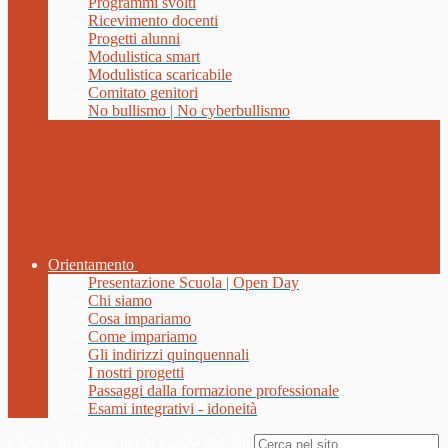
Programmi svolti
Ricevimento docenti
Progetti alunni
Modulistica smart
Modulistica scaricabile
Comitato genitori
No bullismo | No cyberbullismo
Orientamento
Presentazione Scuola | Open Day
Chi siamo
Cosa impariamo
Come impariamo
Gli indirizzi quinquennali
I nostri progetti
Passaggi dalla formazione professionale
Esami integrativi - idoneità
Campo di ricerca per le pagine del sito