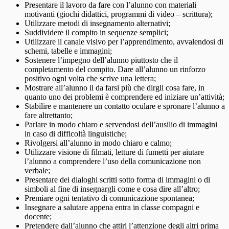
Presentare il lavoro da fare con l’alunno con materiali
motivanti (giochi didattici, programmi di video – scrittura);
Utilizzare metodi di insegnamento alternativi;
Suddividere il compito in sequenze semplici;
Utilizzare il canale visivo per l’apprendimento, avvalendosi di
schemi, tabelle e immagini;
Sostenere l’impegno dell’alunno piuttosto che il
completamento del compito. Dare all’alunno un rinforzo
positivo ogni volta che scrive una lettera;
Mostrare all’alunno il da farsi più che dirgli cosa fare, in
quanto uno dei problemi è comprendere ed iniziare un’attività;
Stabilire e mantenere un contatto oculare e spronare l’alunno a
fare altrettanto;
Parlare in modo chiaro e servendosi dell’ausilio di immagini
in caso di difficoltà linguistiche;
Rivolgersi all’alunno in modo chiaro e calmo;
Utilizzare visione di filmati, letture di fumetti per aiutare
l’alunno a comprendere l’uso della comunicazione non
verbale;
Presentare dei dialoghi scritti sotto forma di immagini o di
simboli al fine di insegnargli come e cosa dire all’altro;
Premiare ogni tentativo di comunicazione spontanea;
Insegnare a salutare appena entra in classe compagni e
docente;
Pretendere dall’alunno che attiri l’attenzione degli altri prima