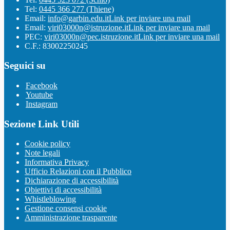
Tel:
0445 366 277 (Thiene)
Email:
info@garbin.edu.it
Link per inviare una mail
Email:
viri03000n@istruzione.it
Link per inviare una mail
PEC:
viri03000n@pec.istruzione.it
Link per inviare una mail
C.F.: 83002250245
Seguici su
Facebook
Youtube
Instagram
Sezione Link Utili
Cookie policy
Note legali
Informativa Privacy
Ufficio Relazioni con il Pubblico
Dichiarazione di accessibilità
Obiettivi di accessibilità
Whistleblowing
Gestione consensi cookie
Amministrazione trasparente