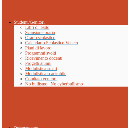
Studenti/Genitori
Libri di Testo
Scansione oraria
Orario scolastico
Calendario Scolastico Veneto
Piani di lavoro
Programmi svolti
Ricevimento docenti
Progetti alunni
Modulistica smart
Modulistica scaricabile
Comitato genitori
No bullismo | No cyberbullismo
Orientamento