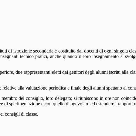
istituti di istruzione secondaria è costituito dai docenti di ogni singola c
i insegnanti tecnico-pratici, anche quando il loro insegnamento si svo
eriore, due rappresentanti eletti dai genitori degli alunni iscritti alla cl
 relative alla valutazione periodica e finale degli alunni spettano al cons
 membro del consiglio, loro delegato; si riuniscono in ore non coinciden
ive di sperimentazione e con quello di agevolare ed estendere i rapporti r
ei consigli di classe.