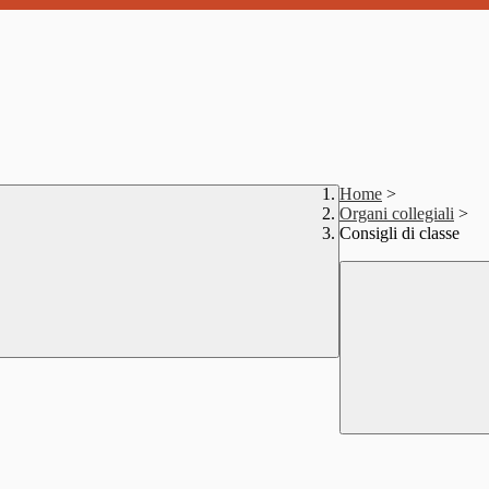
Home
>
Organi collegiali
>
Consigli di classe