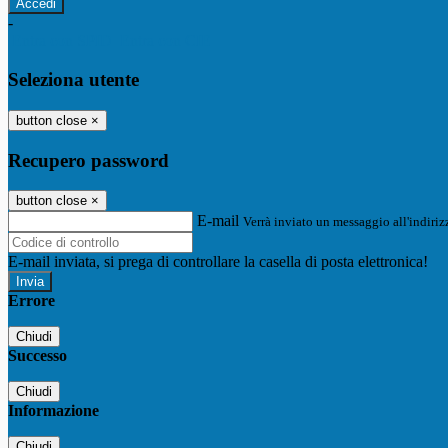
-
Entra con SPID
Entra con CIE
Seleziona utente
button close
×
Recupero password
button close
×
E-mail
Verrà inviato un messaggio all'indirizz
E-mail inviata, si prega di controllare la casella di posta elettronica!
Errore
Chiudi
Successo
Chiudi
Informazione
Chiudi