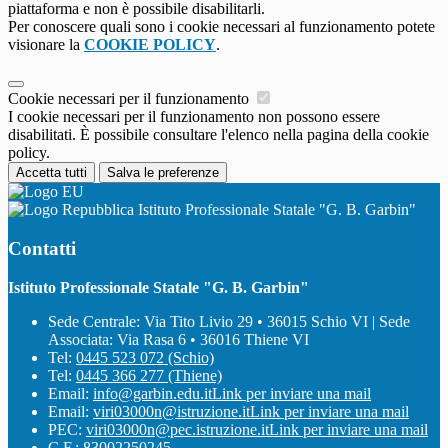
piattaforma e non è possibile disabilitarli.
Per conoscere quali sono i cookie necessari al funzionamento potete
visionare la
COOKIE POLICY
.
Cookie necessari per il funzionamento
I cookie necessari per il funzionamento non possono essere
disabilitati. È possibile consultare l'elenco nella pagina della cookie
policy.
Accetta tutti
Salva le preferenze
Istituto Professionale Statale "G. B. Garbin"
Contatti
Istituto Professionale Statale "G. B. Garbin"
Sede Centrale: Via Tito Livio 29 • 36015 Schio VI | Sede
Associata: Via Rasa 6 • 36016 Thiene VI
Tel:
0445 523 072 (Schio)
Tel:
0445 366 277 (Thiene)
Email:
info@garbin.edu.it
Link per inviare una mail
Email:
viri03000n@istruzione.it
Link per inviare una mail
PEC:
viri03000n@pec.istruzione.it
Link per inviare una mail
C.F.: 83002250245