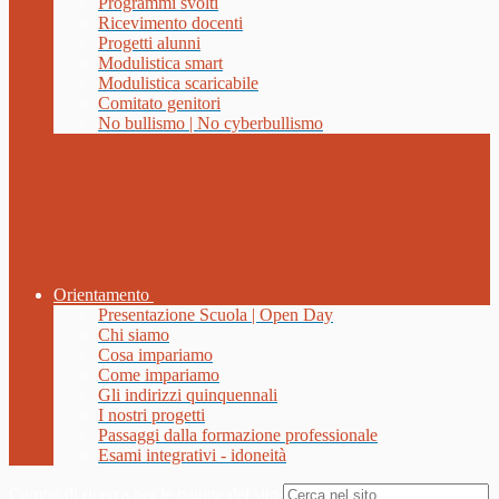
Programmi svolti
Ricevimento docenti
Progetti alunni
Modulistica smart
Modulistica scaricabile
Comitato genitori
No bullismo | No cyberbullismo
Orientamento
Presentazione Scuola | Open Day
Chi siamo
Cosa impariamo
Come impariamo
Gli indirizzi quinquennali
I nostri progetti
Passaggi dalla formazione professionale
Esami integrativi - idoneità
Campo di ricerca per le pagine del sito