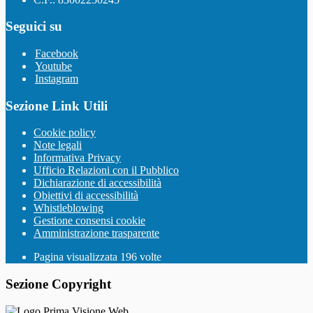
Seguici su
Facebook
Youtube
Instagram
Sezione Link Utili
Cookie policy
Note legali
Informativa Privacy
Ufficio Relazioni con il Pubblico
Dichiarazione di accessibilità
Obiettivi di accessibilità
Whistleblowing
Gestione consensi cookie
Amministrazione trasparente
Pagina visualizzata
196
volte
Sezione Copyright