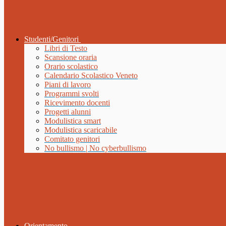
Studenti/Genitori
Libri di Testo
Scansione oraria
Orario scolastico
Calendario Scolastico Veneto
Piani di lavoro
Programmi svolti
Ricevimento docenti
Progetti alunni
Modulistica smart
Modulistica scaricabile
Comitato genitori
No bullismo | No cyberbullismo
Orientamento