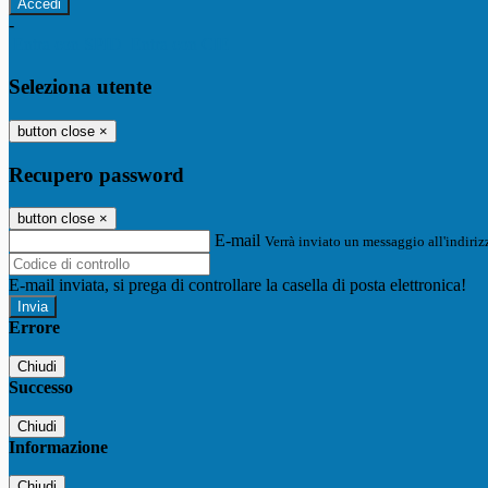
-
Entra con SPID
Entra con CIE
Seleziona utente
button close
×
Recupero password
button close
×
E-mail
Verrà inviato un messaggio all'indirizz
E-mail inviata, si prega di controllare la casella di posta elettronica!
Errore
Chiudi
Successo
Chiudi
Informazione
Chiudi