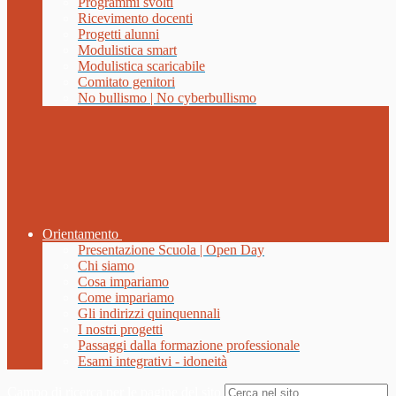
Programmi svolti
Ricevimento docenti
Progetti alunni
Modulistica smart
Modulistica scaricabile
Comitato genitori
No bullismo | No cyberbullismo
Orientamento
Presentazione Scuola | Open Day
Chi siamo
Cosa impariamo
Come impariamo
Gli indirizzi quinquennali
I nostri progetti
Passaggi dalla formazione professionale
Esami integrativi - idoneità
Campo di ricerca per le pagine del sito