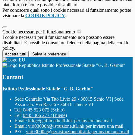
piattaforma e non è possibile disabilitarli.
Per conoscere quali sono i cookie necessari al funzionamento potete
visionare la
COOKIE POLICY
.
Cookie necessari per il funzionamento
I cookie necessari per il funzionamento non possono essere
disabilitati. È possibile consultare l'elenco nella pagina della cookie
policy.
Accetta tutti
Salva le preferenze
Istituto Professionale Statale "G. B. Garbin"
Contatti
Istituto Professionale Statale "G. B. Garbin"
Sede Centrale: Via Tito Livio 29 • 36015 Schio VI | Sede
Associata: Via Rasa 6 • 36016 Thiene VI
Tel:
0445 523 072 (Schio)
Tel:
0445 366 277 (Thiene)
Email:
info@garbin.edu.it
Link per inviare una mail
Email:
viri03000n@istruzione.it
Link per inviare una mail
PEC:
viri03000n@pec.istruzione.it
Link per inviare una mail