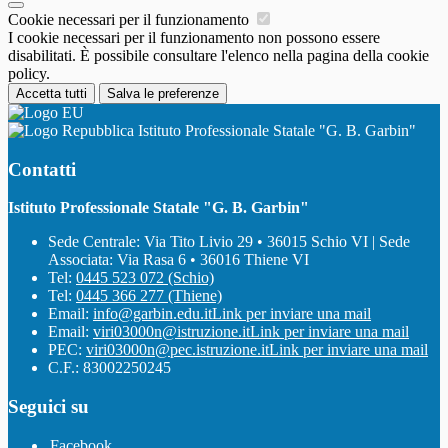
Cookie necessari per il funzionamento
I cookie necessari per il funzionamento non possono essere
disabilitati. È possibile consultare l'elenco nella pagina della cookie
policy.
Accetta tutti
Salva le preferenze
Istituto Professionale Statale "G. B. Garbin"
Contatti
Istituto Professionale Statale "G. B. Garbin"
Sede Centrale: Via Tito Livio 29 • 36015 Schio VI | Sede
Associata: Via Rasa 6 • 36016 Thiene VI
Tel:
0445 523 072 (Schio)
Tel:
0445 366 277 (Thiene)
Email:
info@garbin.edu.it
Link per inviare una mail
Email:
viri03000n@istruzione.it
Link per inviare una mail
PEC:
viri03000n@pec.istruzione.it
Link per inviare una mail
C.F.: 83002250245
Seguici su
Facebook