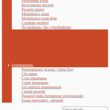
Programmi svolti
Ricevimento docenti
Progetti alunni
Modulistica smart
Modulistica scaricabile
Comitato genitori
No bullismo | No cyberbullismo
Orientamento
Presentazione Scuola | Open Day
Chi siamo
Cosa impariamo
Come impariamo
Gli indirizzi quinquennali
I nostri progetti
Passaggi dalla formazione professionale
Esami integrativi - idoneità
Campo di ricerca per le pagine del sito