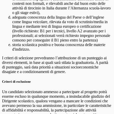
contesti non formali, e rilevabili anche dal buon esito delle
attività di tirocinio in Italia durante l’Alternanza scuola-lavoro
o gli stage estivi),
adeguata conoscenza della lingua del Paese o dell’inglese
come lingua veicolare, rilevata da voto di scrutinio/media in
lingua e mediante test di lingua europeo o certificazione
(livello richiesto: B1 per i tecnici, livello A2 avanzato per i
professionali; ai selezionati verrà richiesto impegno personale
consono per conseguire il B1 pieno entro la partenza)
storia scolastica positiva e buona conoscenza delle materie
d'indirizzo.
I criteri di selezione prevedranno l’attribuzione di un punteggio ai
diversi elementi, in base ai quali sarà stilata la graduatoria. A parità
di punteggio, sarà data priorità a situazioni socioeconomiche
disagiate e a condizionamenti di genere.
Criteri di esclusione
Un candidato selezionato ammesso a partecipare al progetto potrà
esserne escluso in qualunque momento, a insindacabile giudizio del
Dirigente scolastico, qualora vengano a mancare le condizioni che
avevano permesso la sua ammissione, in particolare le caratteristiche
di affidabilità e responsabilità, la partecipazione alle attività