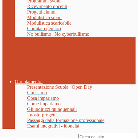
Programmi svolti
Ricevimento docenti
Progetti alunni
Modulistica smart
Modulistica scaricabile
Comitato genitori
No bullismo | No cyberbullismo
Orientamento
Presentazione Scuola | Open Day
Chi siamo
Cosa impariamo
Come impariamo
Gli indirizzi quinquennali
I nostri progetti
Passaggi dalla formazione professionale
Esami integrativi - idoneità
Campo di ricerca per le pagine del sito