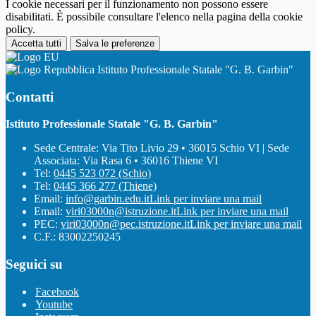
I cookie necessari per il funzionamento non possono essere
disabilitati. È possibile consultare l'elenco nella pagina della cookie
policy.
Accetta tutti
Salva le preferenze
Istituto Professionale Statale "G. B. Garbin"
Contatti
Istituto Professionale Statale "G. B. Garbin"
Sede Centrale: Via Tito Livio 29 • 36015 Schio VI | Sede
Associata: Via Rasa 6 • 36016 Thiene VI
Tel:
0445 523 072 (Schio)
Tel:
0445 366 277 (Thiene)
Email:
info@garbin.edu.it
Link per inviare una mail
Email:
viri03000n@istruzione.it
Link per inviare una mail
PEC:
viri03000n@pec.istruzione.it
Link per inviare una mail
C.F.: 83002250245
Seguici su
Facebook
Youtube