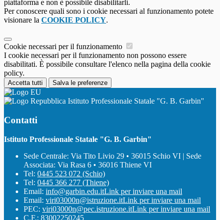
piattaforma e non è possibile disabilitarli.
Per conoscere quali sono i cookie necessari al funzionamento potete
visionare la
COOKIE POLICY
.
Cookie necessari per il funzionamento
I cookie necessari per il funzionamento non possono essere
disabilitati. È possibile consultare l'elenco nella pagina della cookie
policy.
Accetta tutti
Salva le preferenze
Istituto Professionale Statale "G. B. Garbin"
Contatti
Istituto Professionale Statale "G. B. Garbin"
Sede Centrale: Via Tito Livio 29 • 36015 Schio VI | Sede
Associata: Via Rasa 6 • 36016 Thiene VI
Tel:
0445 523 072 (Schio)
Tel:
0445 366 277 (Thiene)
Email:
info@garbin.edu.it
Link per inviare una mail
Email:
viri03000n@istruzione.it
Link per inviare una mail
PEC:
viri03000n@pec.istruzione.it
Link per inviare una mail
C.F.: 83002250245