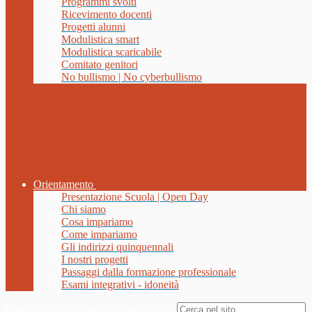
Programmi svolti
Ricevimento docenti
Progetti alunni
Modulistica smart
Modulistica scaricabile
Comitato genitori
No bullismo | No cyberbullismo
Orientamento
Presentazione Scuola | Open Day
Chi siamo
Cosa impariamo
Come impariamo
Gli indirizzi quinquennali
I nostri progetti
Passaggi dalla formazione professionale
Esami integrativi - idoneità
Campo di ricerca per le pagine del sito