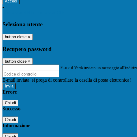
-
Entra con SPID
Entra con CIE
Seleziona utente
button close
×
Recupero password
button close
×
E-mail
Verrà inviato un messaggio all'indirizz
E-mail inviata, si prega di controllare la casella di posta elettronica!
Errore
Chiudi
Successo
Chiudi
Informazione
Chiudi