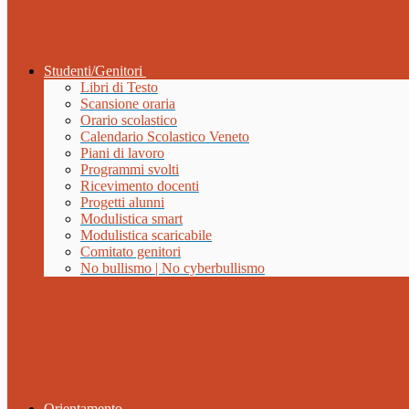
Studenti/Genitori
Libri di Testo
Scansione oraria
Orario scolastico
Calendario Scolastico Veneto
Piani di lavoro
Programmi svolti
Ricevimento docenti
Progetti alunni
Modulistica smart
Modulistica scaricabile
Comitato genitori
No bullismo | No cyberbullismo
Orientamento