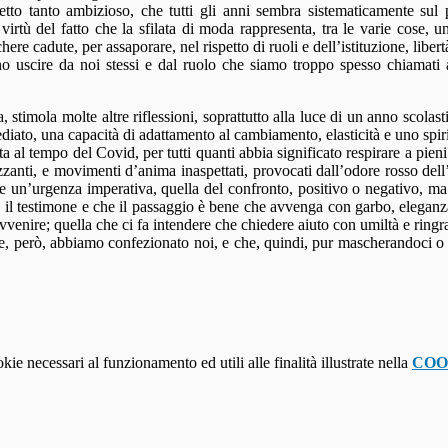
getto tanto ambizioso, che tutti gli anni sembra sistematicamente sul
rtù del fatto che la sfilata di moda rappresenta, tra le varie cose, un’
ere cadute, per assaporare, nel rispetto di ruoli e dell’istituzione, libert
no uscire da noi stessi e dal ruolo che siamo troppo spesso chiamati a
, stimola molte altre riflessioni, soprattutto alla luce di un anno scol
’immediato, una capacità di adattamento al cambiamento, elasticità e uno s
ista al tempo del Covid, per tutti quanti abbia significato respirare a pi
zanti, e movimenti d’anima inaspettati, provocati dall’odore rosso dell’a
sfare un’urgenza imperativa, quella del confronto, positivo o negativo, ma
 il testimone e che il passaggio è bene che avvenga con garbo, eleganza 
enire; quella che ci fa intendere che chiedere aiuto con umiltà e ringraz
i, che, però, abbiamo confezionato noi, e che, quindi, pur mascherandoci o
kie necessari al funzionamento ed utili alle finalità illustrate nella
COO