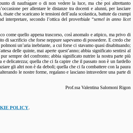
 punto di naufragare o di non vedere la luce, ma che poi altrettanto
occasione per allentare le distanze tra docenti e alunni, per lasciare
à, risate che scaricano le tensioni dell’aula scolastica, battute da crampi
d interpretare, secondo l’ottica del proverbiale “
semel in anno licet
astico come quello appena trascorso, così anomalo e atipico, ma privo di
pirito di sacrificio che forse neppure sapevamo di possedere. E credo che
eni polmoni un’aria inebriante, a cui forse ci stavamo quasi disabituando;
ttesa delle quinte, mai aperte quest’anno; abbia significato sentirsi al
 pur sempre del confronto; abbia significato nutrire la nostra parte più
e delicatezza; quella che ci fa capire che il passato non è un fardello
iare gli altri non è da deboli; quella che ci fa combattere con la paura
 alterando le nostre forme, regalano e lasciano intravedere una parte di
Prof.ssa Valentina Salomoni Rigon
KIE POLICY
.