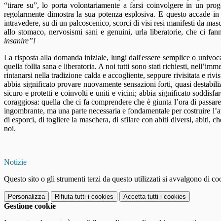
“tirare su”, lo porta volontariamente a farsi coinvolgere in un pro
regolarmente dimostra la sua potenza esplosiva. E questo accade in vi
intravedere, su di un palcoscenico, scorci di visi resi manifesti da masch
allo stomaco, nervosismi sani e genuini, urla liberatorie, che ci fan
insanire”!
La risposta alla domanda iniziale, lungi dall'essere semplice o univoca
quella follia sana e liberatoria. A noi tutti sono stati richiesti, nell
rintanarsi nella tradizione calda e accogliente, seppure rivisitata e riv
abbia significato provare nuovamente sensazioni forti, quasi destabiliz
sicuro e protetti e coinvolti e uniti e vicini; abbia significato soddi
coraggiosa: quella che ci fa comprendere che è giunta l’ora di passare
ingombrante, ma una parte necessaria e fondamentale per costruire l’avv
di esporci, di togliere la maschera, di sfilare con abiti diversi, abit
noi.
Notizie
Questo sito o gli strumenti terzi da questo utilizzati si avvalgono di coo
Personalizza
Rifiuta tutti
i cookies
Accetta tutti
i cookies
Gestione cookie