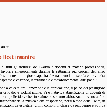
sanire
 licet insanire
di tutti gli indirizzi del Garbin e docenti di materie professionali,
 lavorare sinergicamente durante le settimane più cruciali dell’anno
dosi, mettendo in gioco capacità che tra i banchi di scuola e in cattedra
spresse e vestendo, letteralmente e metaforicamente, altri panni?
da a calcare, tra l’emozione e la trepidazione, il palco del prestigioso
on orgoglio e soddisfazione. Vi è l’atavica abnegazione di docenti di
uola quelle idee, che, inizialmente soltanto abbozzate, trovano a fine
rasportare dalla musica e che trasportano, per il tempo delle uscite, in
ntazioni da espletare, ultimi compiti in classe da recuperare e voti da