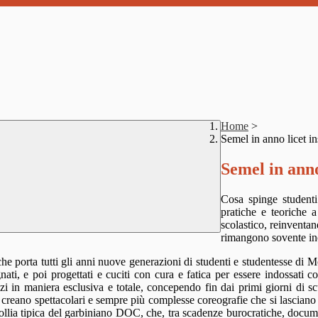
Home
>
Semel in anno licet in
Semel in anno
Cosa spinge studenti 
pratiche e teoriche a
scolastico, reinventan
rimangono sovente ine
e porta tutti gli anni nuove generazioni di studenti e studentesse di Mo
ti, e poi progettati e cuciti con cura e fatica per essere indossati c
zzi in maniera esclusiva e totale, concependo fin dai primi giorni di sc
 creano spettacolari e sempre più complesse coreografie che si lasciano t
 follia tipica del garbiniano DOC, che, tra scadenze burocratiche, docume