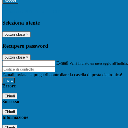
-
Entra con SPID
Entra con CIE
Seleziona utente
button close
×
Recupero password
button close
×
E-mail
Verrà inviato un messaggio all'indirizz
E-mail inviata, si prega di controllare la casella di posta elettronica!
Errore
Chiudi
Successo
Chiudi
Informazione
Chiudi