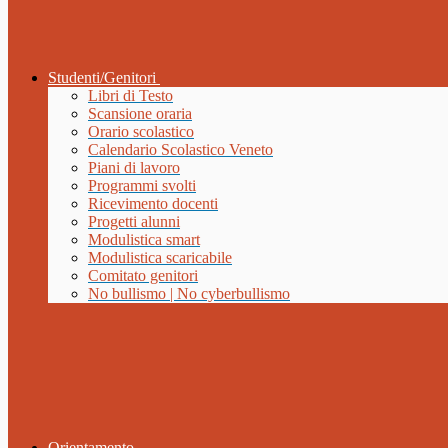
Studenti/Genitori
Libri di Testo
Scansione oraria
Orario scolastico
Calendario Scolastico Veneto
Piani di lavoro
Programmi svolti
Ricevimento docenti
Progetti alunni
Modulistica smart
Modulistica scaricabile
Comitato genitori
No bullismo | No cyberbullismo
Orientamento