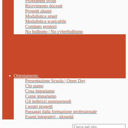
Programmi svolti
Ricevimento docenti
Progetti alunni
Modulistica smart
Modulistica scaricabile
Comitato genitori
No bullismo | No cyberbullismo
Orientamento
Presentazione Scuola | Open Day
Chi siamo
Cosa impariamo
Come impariamo
Gli indirizzi quinquennali
I nostri progetti
Passaggi dalla formazione professionale
Esami integrativi - idoneità
Campo di ricerca per le pagine del sito