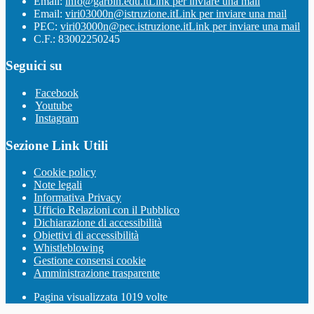
Email:
info@garbin.edu.it
Link per inviare una mail
Email:
viri03000n@istruzione.it
Link per inviare una mail
PEC:
viri03000n@pec.istruzione.it
Link per inviare una mail
C.F.: 83002250245
Seguici su
Facebook
Youtube
Instagram
Sezione Link Utili
Cookie policy
Note legali
Informativa Privacy
Ufficio Relazioni con il Pubblico
Dichiarazione di accessibilità
Obiettivi di accessibilità
Whistleblowing
Gestione consensi cookie
Amministrazione trasparente
Pagina visualizzata
1019
volte