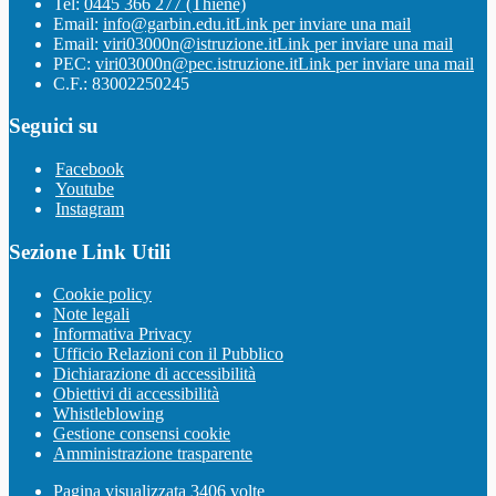
Tel:
0445 366 277 (Thiene)
Email:
info@garbin.edu.it
Link per inviare una mail
Email:
viri03000n@istruzione.it
Link per inviare una mail
PEC:
viri03000n@pec.istruzione.it
Link per inviare una mail
C.F.: 83002250245
Seguici su
Facebook
Youtube
Instagram
Sezione Link Utili
Cookie policy
Note legali
Informativa Privacy
Ufficio Relazioni con il Pubblico
Dichiarazione di accessibilità
Obiettivi di accessibilità
Whistleblowing
Gestione consensi cookie
Amministrazione trasparente
Pagina visualizzata
3406
volte