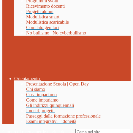
Programmi svolti
Ricevimento docenti
Progetti alunni
Modulistica smart
Modulistica scaricabile
Comitato genitori
No bullismo | No cyberbullismo
Orientamento
Presentazione Scuola | Open Day
Chi siamo
Cosa impariamo
Come impariamo
Gli indirizzi quinquennali
I nostri progetti
Passaggi dalla formazione professionale
Esami integrativi - idoneità
Campo di ricerca per le pagine del sito