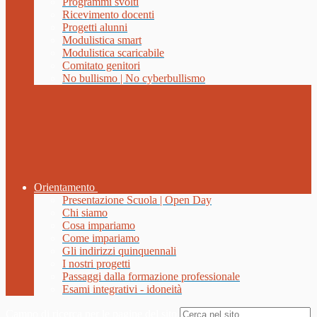
Programmi svolti
Ricevimento docenti
Progetti alunni
Modulistica smart
Modulistica scaricabile
Comitato genitori
No bullismo | No cyberbullismo
Orientamento
Presentazione Scuola | Open Day
Chi siamo
Cosa impariamo
Come impariamo
Gli indirizzi quinquennali
I nostri progetti
Passaggi dalla formazione professionale
Esami integrativi - idoneità
Campo di ricerca per le pagine del sito