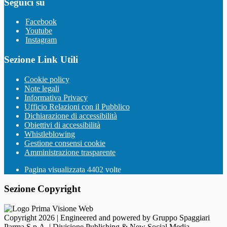
Seguici su
Facebook
Youtube
Instagram
Sezione Link Utili
Cookie policy
Note legali
Informativa Privacy
Ufficio Relazioni con il Pubblico
Dichiarazione di accessibilità
Obiettivi di accessibilità
Whistleblowing
Gestione consensi cookie
Amministrazione trasparente
Pagina visualizzata
4402
volte
Sezione Copyright
Copyright 2026 | Engineered and powered by Gruppo Spaggiari
Parma S.p.A. | Divisione Publishing & New Social Media