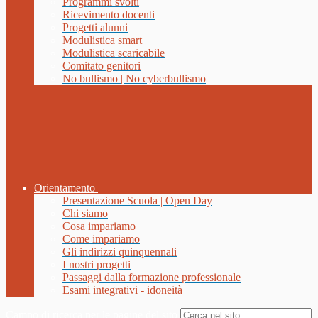
Programmi svolti
Ricevimento docenti
Progetti alunni
Modulistica smart
Modulistica scaricabile
Comitato genitori
No bullismo | No cyberbullismo
Orientamento
Presentazione Scuola | Open Day
Chi siamo
Cosa impariamo
Come impariamo
Gli indirizzi quinquennali
I nostri progetti
Passaggi dalla formazione professionale
Esami integrativi - idoneità
Campo di ricerca per le pagine del sito