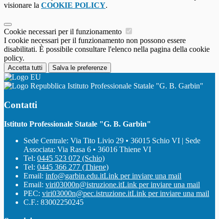
visionare la
COOKIE POLICY
.
Cookie necessari per il funzionamento
I cookie necessari per il funzionamento non possono essere
disabilitati. È possibile consultare l'elenco nella pagina della cookie
policy.
Accetta tutti
Salva le preferenze
Istituto Professionale Statale "G. B. Garbin"
Contatti
Istituto Professionale Statale "G. B. Garbin"
Sede Centrale: Via Tito Livio 29 • 36015 Schio VI | Sede
Associata: Via Rasa 6 • 36016 Thiene VI
Tel:
0445 523 072 (Schio)
Tel:
0445 366 277 (Thiene)
Email:
info@garbin.edu.it
Link per inviare una mail
Email:
viri03000n@istruzione.it
Link per inviare una mail
PEC:
viri03000n@pec.istruzione.it
Link per inviare una mail
C.F.: 83002250245