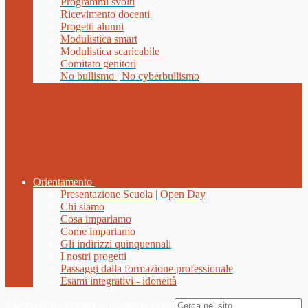
Programmi svolti
Ricevimento docenti
Progetti alunni
Modulistica smart
Modulistica scaricabile
Comitato genitori
No bullismo | No cyberbullismo
Orientamento
Presentazione Scuola | Open Day
Chi siamo
Cosa impariamo
Come impariamo
Gli indirizzi quinquennali
I nostri progetti
Passaggi dalla formazione professionale
Esami integrativi - idoneità
Campo di ricerca per le pagine del sito