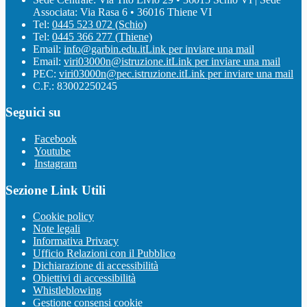
Associata: Via Rasa 6 • 36016 Thiene VI
Tel:
0445 523 072 (Schio)
Tel:
0445 366 277 (Thiene)
Email:
info@garbin.edu.it
Link per inviare una mail
Email:
viri03000n@istruzione.it
Link per inviare una mail
PEC:
viri03000n@pec.istruzione.it
Link per inviare una mail
C.F.: 83002250245
Seguici su
Facebook
Youtube
Instagram
Sezione Link Utili
Cookie policy
Note legali
Informativa Privacy
Ufficio Relazioni con il Pubblico
Dichiarazione di accessibilità
Obiettivi di accessibilità
Whistleblowing
Gestione consensi cookie