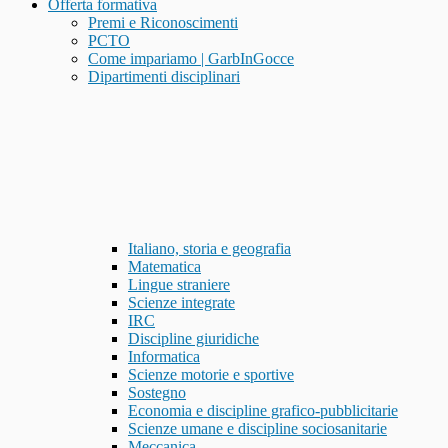
Offerta formativa
Premi e Riconoscimenti
PCTO
Come impariamo | GarbInGocce
Dipartimenti disciplinari
Italiano, storia e geografia
Matematica
Lingue straniere
Scienze integrate
IRC
Discipline giuridiche
Informatica
Scienze motorie e sportive
Sostegno
Economia e discipline grafico-pubblicitarie
Scienze umane e discipline sociosanitarie
Meccanica