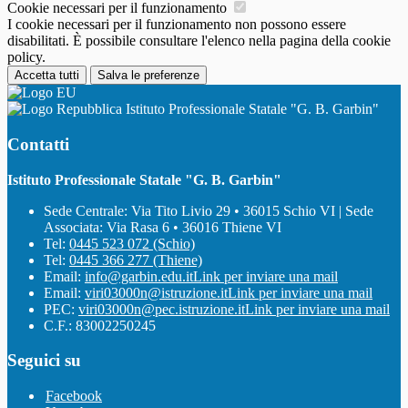
Cookie necessari per il funzionamento
I cookie necessari per il funzionamento non possono essere
disabilitati. È possibile consultare l'elenco nella pagina della cookie
policy.
Accetta tutti
Salva le preferenze
Istituto Professionale Statale "G. B. Garbin"
Contatti
Istituto Professionale Statale "G. B. Garbin"
Sede Centrale: Via Tito Livio 29 • 36015 Schio VI | Sede
Associata: Via Rasa 6 • 36016 Thiene VI
Tel:
0445 523 072 (Schio)
Tel:
0445 366 277 (Thiene)
Email:
info@garbin.edu.it
Link per inviare una mail
Email:
viri03000n@istruzione.it
Link per inviare una mail
PEC:
viri03000n@pec.istruzione.it
Link per inviare una mail
C.F.: 83002250245
Seguici su
Facebook