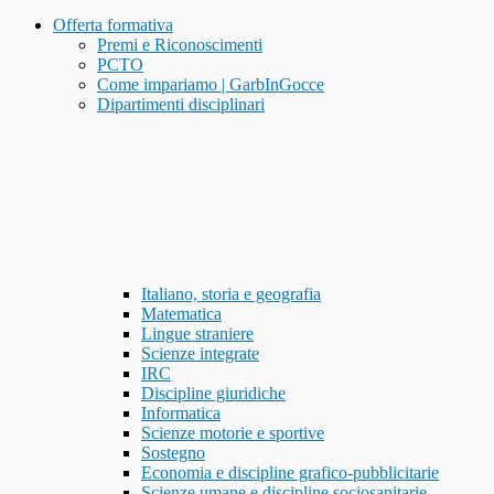
Offerta formativa
Premi e Riconoscimenti
PCTO
Come impariamo | GarbInGocce
Dipartimenti disciplinari
Italiano, storia e geografia
Matematica
Lingue straniere
Scienze integrate
IRC
Discipline giuridiche
Informatica
Scienze motorie e sportive
Sostegno
Economia e discipline grafico-pubblicitarie
Scienze umane e discipline sociosanitarie