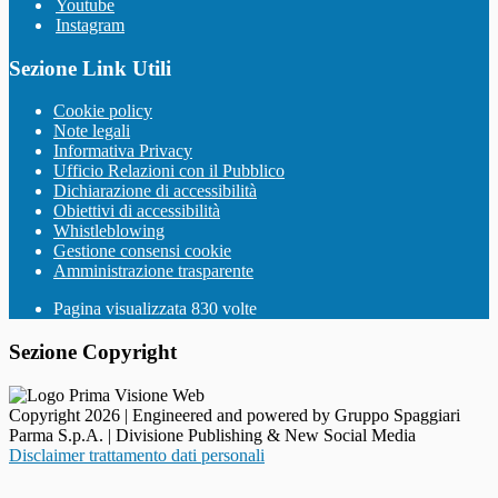
Youtube
Instagram
Sezione Link Utili
Cookie policy
Note legali
Informativa Privacy
Ufficio Relazioni con il Pubblico
Dichiarazione di accessibilità
Obiettivi di accessibilità
Whistleblowing
Gestione consensi cookie
Amministrazione trasparente
Pagina visualizzata
830
volte
Sezione Copyright
Copyright 2026 | Engineered and powered by Gruppo Spaggiari
Parma S.p.A. | Divisione Publishing & New Social Media
Disclaimer trattamento dati personali