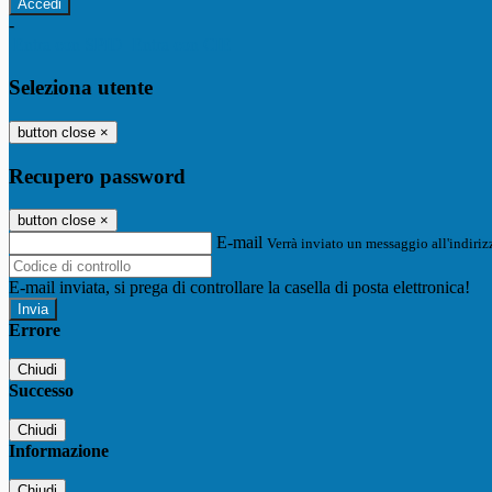
-
Entra con SPID
Entra con CIE
Seleziona utente
button close
×
Recupero password
button close
×
E-mail
Verrà inviato un messaggio all'indirizz
E-mail inviata, si prega di controllare la casella di posta elettronica!
Errore
Chiudi
Successo
Chiudi
Informazione
Chiudi