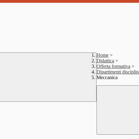
Home
>
Didattica
>
Offerta formativa
>
Dipartimenti discipli
Meccanica