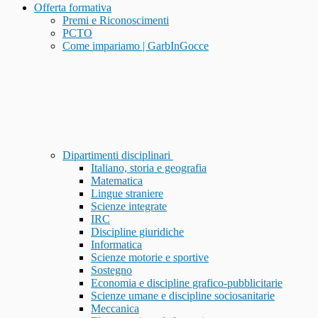
Offerta formativa
Premi e Riconoscimenti
PCTO
Come impariamo | GarbInGocce
Dipartimenti disciplinari
Italiano, storia e geografia
Matematica
Lingue straniere
Scienze integrate
IRC
Discipline giuridiche
Informatica
Scienze motorie e sportive
Sostegno
Economia e discipline grafico-pubblicitarie
Scienze umane e discipline sociosanitarie
Meccanica