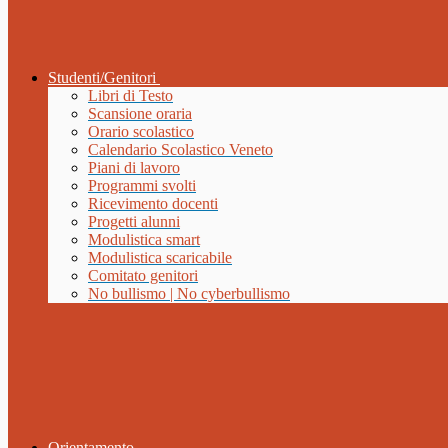
Studenti/Genitori
Libri di Testo
Scansione oraria
Orario scolastico
Calendario Scolastico Veneto
Piani di lavoro
Programmi svolti
Ricevimento docenti
Progetti alunni
Modulistica smart
Modulistica scaricabile
Comitato genitori
No bullismo | No cyberbullismo
Orientamento