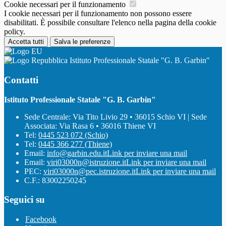
Cookie necessari per il funzionamento
I cookie necessari per il funzionamento non possono essere
disabilitati. È possibile consultare l'elenco nella pagina della cookie
policy.
Accetta tutti
Salva le preferenze
Istituto Professionale Statale "G. B. Garbin"
Contatti
Istituto Professionale Statale "G. B. Garbin"
Sede Centrale: Via Tito Livio 29 • 36015 Schio VI | Sede
Associata: Via Rasa 6 • 36016 Thiene VI
Tel:
0445 523 072 (Schio)
Tel:
0445 366 277 (Thiene)
Email:
info@garbin.edu.it
Link per inviare una mail
Email:
viri03000n@istruzione.it
Link per inviare una mail
PEC:
viri03000n@pec.istruzione.it
Link per inviare una mail
C.F.: 83002250245
Seguici su
Facebook