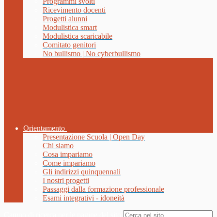
Programmi svolti
Ricevimento docenti
Progetti alunni
Modulistica smart
Modulistica scaricabile
Comitato genitori
No bullismo | No cyberbullismo
Orientamento
Presentazione Scuola | Open Day
Chi siamo
Cosa impariamo
Come impariamo
Gli indirizzi quinquennali
I nostri progetti
Passaggi dalla formazione professionale
Esami integrativi - idoneità
Campo di ricerca per le pagine del sito