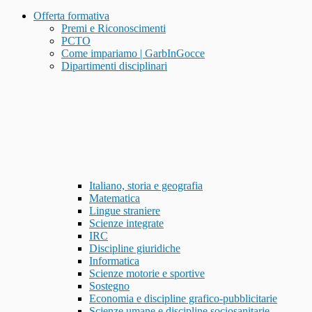
Offerta formativa
Premi e Riconoscimenti
PCTO
Come impariamo | GarbInGocce
Dipartimenti disciplinari
Italiano, storia e geografia
Matematica
Lingue straniere
Scienze integrate
IRC
Discipline giuridiche
Informatica
Scienze motorie e sportive
Sostegno
Economia e discipline grafico-pubblicitarie
Scienze umane e discipline sociosanitarie