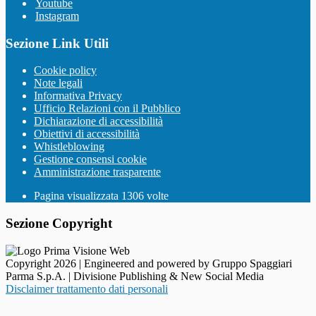
Youtube
Instagram
Sezione Link Utili
Cookie policy
Note legali
Informativa Privacy
Ufficio Relazioni con il Pubblico
Dichiarazione di accessibilità
Obiettivi di accessibilità
Whistleblowing
Gestione consensi cookie
Amministrazione trasparente
Pagina visualizzata
1306
volte
Sezione Copyright
Copyright 2026 | Engineered and powered by Gruppo Spaggiari
Parma S.p.A. | Divisione Publishing & New Social Media
Disclaimer trattamento dati personali