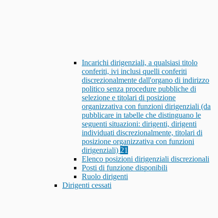
Incarichi dirigenziali, a qualsiasi titolo
conferiti, ivi inclusi quelli conferiti
discrezionalmente dall'organo di indirizzo
politico senza procedure pubbliche di
selezione e titolari di posizione
organizzativa con funzioni dirigenziali (da
pubblicare in tabelle che distinguano le
seguenti situazioni: dirigenti, dirigenti
individuati discrezionalmente, titolari di
posizione organizzativa con funzioni
dirigenziali)
21
Elenco posizioni dirigenziali discrezionali
Posti di funzione disponibili
Ruolo dirigenti
Dirigenti cessati