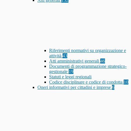
Atti generali
132
Riferimenti normativi su organizzazione e
attività
43
Atti amministrativi generali
46
Documenti di programmazione strategico-
gestionale
19
Statuti e leggi regionali
Codice disciplinare e codice di condotta
10
Oneri informativi per cittadini e imprese
6