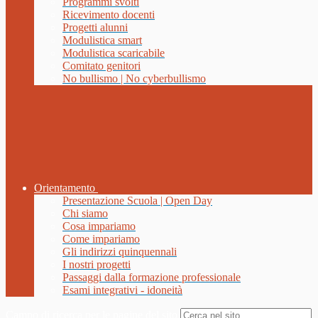
Programmi svolti
Ricevimento docenti
Progetti alunni
Modulistica smart
Modulistica scaricabile
Comitato genitori
No bullismo | No cyberbullismo
Orientamento
Presentazione Scuola | Open Day
Chi siamo
Cosa impariamo
Come impariamo
Gli indirizzi quinquennali
I nostri progetti
Passaggi dalla formazione professionale
Esami integrativi - idoneità
Campo di ricerca per le pagine del sito