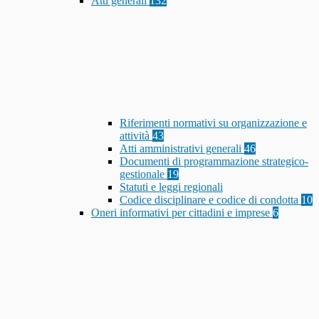
Atti generali
132
Riferimenti normativi su organizzazione e
attività
43
Atti amministrativi generali
46
Documenti di programmazione strategico-
gestionale
19
Statuti e leggi regionali
Codice disciplinare e codice di condotta
10
Oneri informativi per cittadini e imprese
6