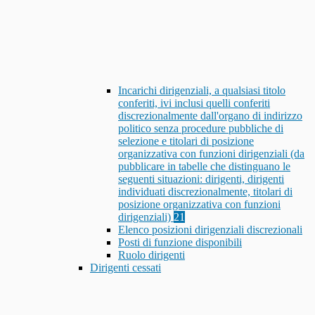
Incarichi dirigenziali, a qualsiasi titolo
conferiti, ivi inclusi quelli conferiti
discrezionalmente dall'organo di indirizzo
politico senza procedure pubbliche di
selezione e titolari di posizione
organizzativa con funzioni dirigenziali (da
pubblicare in tabelle che distinguano le
seguenti situazioni: dirigenti, dirigenti
individuati discrezionalmente, titolari di
posizione organizzativa con funzioni
dirigenziali)
21
Elenco posizioni dirigenziali discrezionali
Posti di funzione disponibili
Ruolo dirigenti
Dirigenti cessati