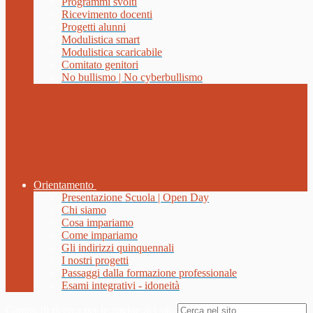
Programmi svolti
Ricevimento docenti
Progetti alunni
Modulistica smart
Modulistica scaricabile
Comitato genitori
No bullismo | No cyberbullismo
Orientamento
Presentazione Scuola | Open Day
Chi siamo
Cosa impariamo
Come impariamo
Gli indirizzi quinquennali
I nostri progetti
Passaggi dalla formazione professionale
Esami integrativi - idoneità
Campo di ricerca per le pagine del sito