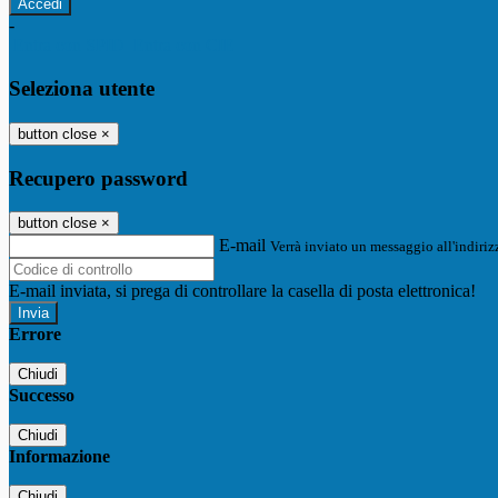
-
Entra con SPID
Entra con CIE
Seleziona utente
button close
×
Recupero password
button close
×
E-mail
Verrà inviato un messaggio all'indirizz
E-mail inviata, si prega di controllare la casella di posta elettronica!
Errore
Chiudi
Successo
Chiudi
Informazione
Chiudi