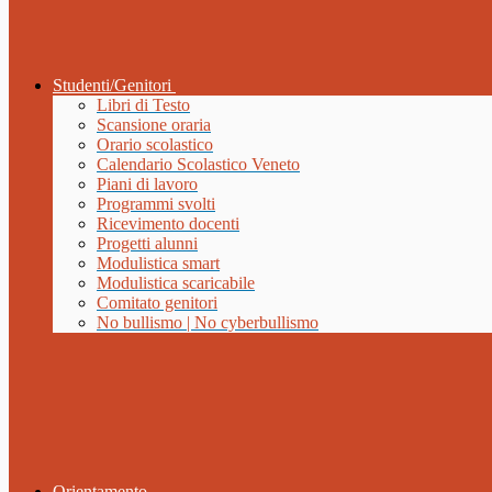
Studenti/Genitori
Libri di Testo
Scansione oraria
Orario scolastico
Calendario Scolastico Veneto
Piani di lavoro
Programmi svolti
Ricevimento docenti
Progetti alunni
Modulistica smart
Modulistica scaricabile
Comitato genitori
No bullismo | No cyberbullismo
Orientamento