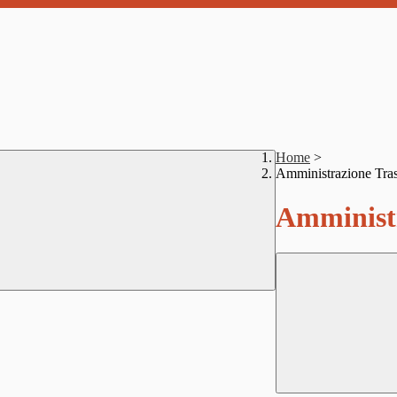
Home
>
Amministrazione Tra
Amministr